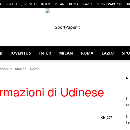
A
SERIE B
JUVENTUS
INTER
MILAN
ROMA
LAZIO
SPORT PAPER TV
R
 B
JUVENTUS
INTER
MILAN
ROMA
LAZIO
SPO
SportPaper
mazioni di Udinese – Roma
ormazioni di Udinese
Ca
un
Ca
207
Le