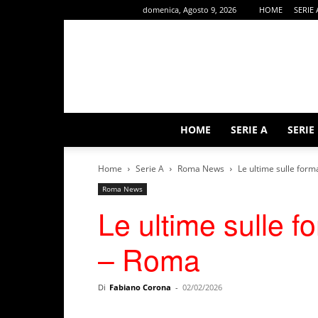
domenica, Agosto 9, 2026
HOME
SERIE 
HOME
SERIE A
SERIE
Home
Serie A
Roma News
Le ultime sulle for
Roma News
Le ultime sulle f
– Roma
Di
Fabiano Corona
-
02/02/2026