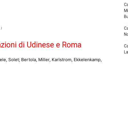
p
Telegram
Ca
Mi
B
Ca
 )
No
azioni di Udinese e Roma
Ca
La
le, Solet; Bertola, Miller, Karlstrom, Ekkelenkamp,