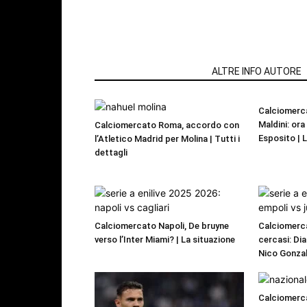
ARTICOLI CORRELATI
ALTRE INFO AUTORE
Calciomerca
Maldini: or
Calciomercato Roma, accordo con
Esposito | 
l’Atletico Madrid per Molina | Tutti i
dettagli
Calciomercato Napoli, De bruyne
Calciomerca
verso l’Inter Miami? | La situazione
cercasi: Dia
Nico Gonzal
Calciomerca