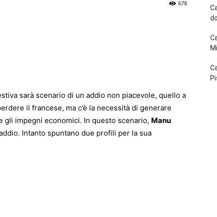
678
Ca
do
p
Telegram
Ca
Mi
Ca
Pi
stiva sarà scenario di un addio non piacevole, quello a
perdere il francese, ma c’è la necessità di generare
re gli impegni economici. In questo scenario,
Manu
addio. Intanto spuntano due profili per la sua