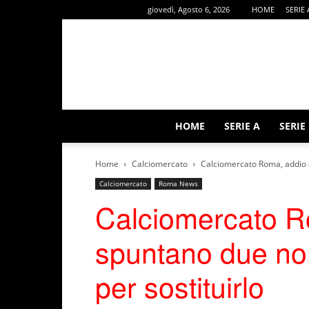
giovedì, Agosto 6, 2026
HOME
SERIE 
HOME
SERIE A
SERIE
Home
Calciomercato
Calciomercato Roma, addio a
Calciomercato
Roma News
Calciomercato R
spuntano due no
per sostituirlo