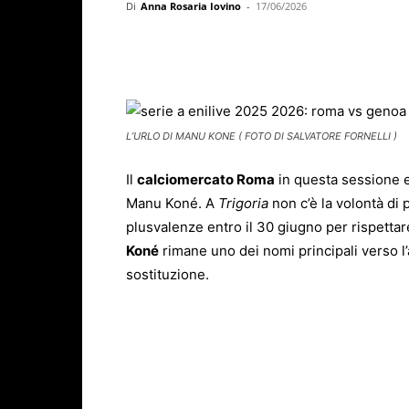
Di
Anna Rosaria Iovino
-
17/06/2026
Facebook
X
WhatsAp
L’URLO DI MANU KONE ( FOTO DI SALVATORE FORNELLI )
Il
calciomercato Roma
in questa sessione e
Manu Koné. A
Trigoria
non c’è la volontà di 
plusvalenze entro il 30 giugno per rispetta
Koné
rimane uno dei nomi principali verso l’
sostituzione.