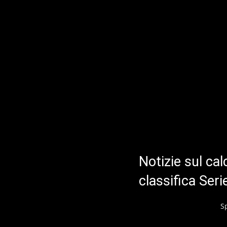
Notizie sul cal
classifica Ser
S