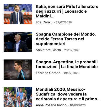
Italia, non sarà Pirlo l’allenatore
degli azzurri | Leonardo e
Maldini...
Ilda Ceriku
-
27/07/2026
Spagna Campione del Mondo,
decide Ferran Torres nei
supplementari
Salvatore Ciotta
-
20/07/2026
Spagna-Argentina, le probabili
formazioni | La finale Mondiale
Fabiano Corona
-
19/07/2026
Mondiali 2026, Messico-
Sudafrica: dove vedere la
cerimonia d’apertura e il primo...
Anna Rosaria Iovino
-
10/06/2026