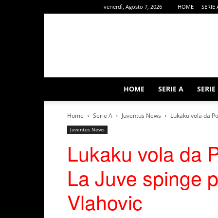
venerdì, Agosto 7, 2026
HOME
SERIE 
HOME
SERIE A
SERIE
Home
Serie A
Juventus News
Lukaku vola da Poc
Juventus News
Lukaku vola da Po
La Juve spinge p
Vlahovic