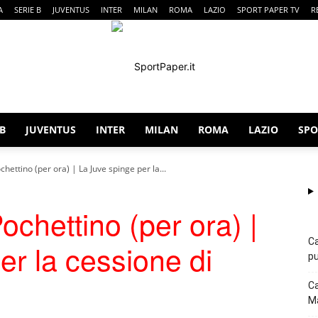
A
SERIE B
JUVENTUS
INTER
MILAN
ROMA
LAZIO
SPORT PAPER TV
R
 B
JUVENTUS
INTER
MILAN
ROMA
LAZIO
SPO
SportPaper
hettino (per ora) | La Juve spinge per la...
chettino (per ora) |
Ca
er la cessione di
pu
Ca
Ma