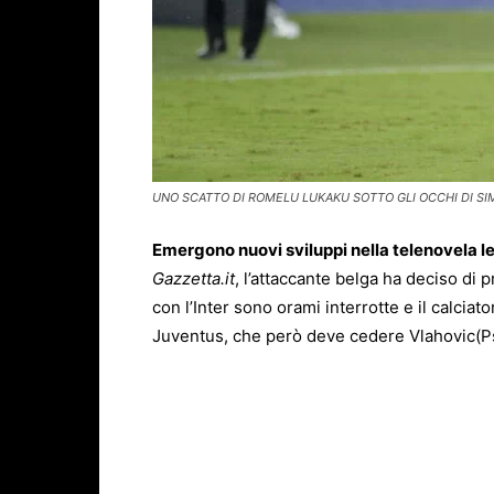
UNO SCATTO DI ROMELU LUKAKU SOTTO GLI OCCHI DI SIM
Emergono nuovi sviluppi nella telenovela 
Gazzetta.it
, l’attaccante belga ha deciso di p
con l’Inter sono orami interrotte e il calci
Juventus, che però deve cedere Vlahovic(Ps