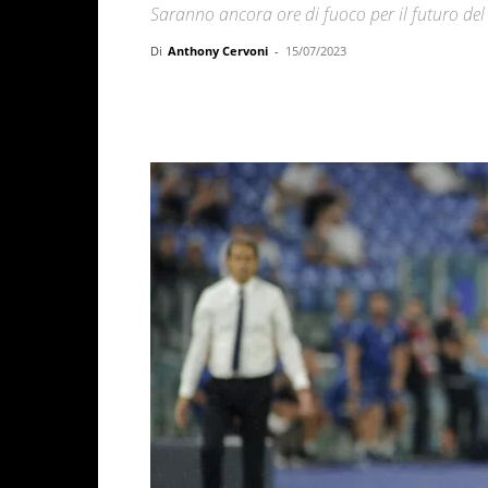
Saranno ancora ore di fuoco per il futuro del 
Di
Anthony Cervoni
-
15/07/2023
Facebook
X
WhatsAp