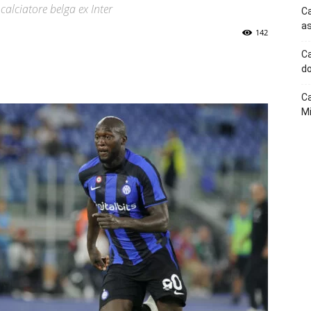
calciatore belga ex Inter
Ca
as
142
Ca
p
Telegram
do
Ca
Mi