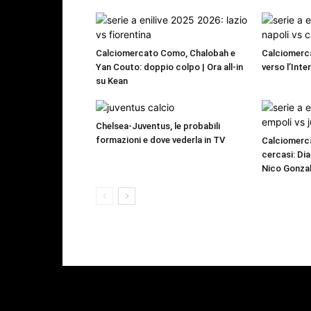
Calciomercato Como, Chalobah e
Calciomerca
Yan Couto: doppio colpo | Ora all-in
verso l’Inte
su Kean
Chelsea-Juventus, le probabili
formazioni e dove vederla in TV
Calciomerca
cercasi: Dia
Nico Gonzal