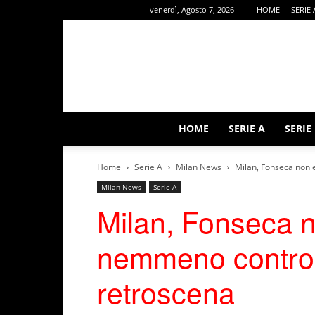
venerdì, Agosto 7, 2026
HOME
SERIE 
HOME
SERIE A
SERIE
Home
Serie A
Milan News
Milan, Fonseca non e
Milan News
Serie A
Milan, Fonseca n
nemmeno contro i
retroscena