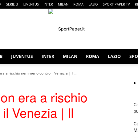
A
SERIE B
JUVENTUS
INTER
MILAN
ROMA
LAZIO
SPORT PAPER TV
R
 B
JUVENTUS
INTER
MILAN
ROMA
LAZIO
SPO
SportPaper
ra a rischio nemmeno contro il Venezia | Il...
on era a rischio
Ca
l Venezia | Il
pu
Ca
Ma