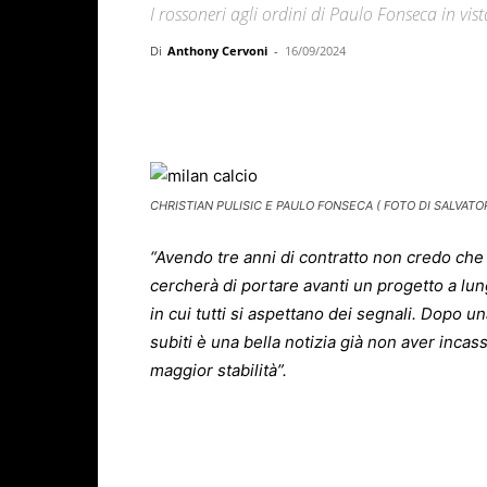
I rossoneri agli ordini di Paulo Fonseca in v
Di
Anthony Cervoni
-
16/09/2024
Facebook
X
WhatsAp
CHRISTIAN PULISIC E PAULO FONSECA ( FOTO DI SALVATO
“Avendo tre anni di contratto non credo che 
cercherà di portare avanti un progetto a lu
in cui tutti si aspettano dei segnali. Dopo un
subiti è una bella notizia già non aver incas
maggior stabilità”.