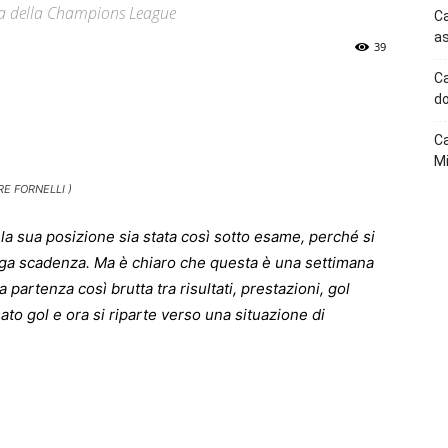
ista della Champions League
Ca
as
39
Ca
p
Telegram
do
Ca
Mi
RE FORNELLI )
la sua posizione sia stata così sotto esame, perché si
nga scadenza. Ma è chiaro che questa è una settimana
a partenza così brutta tra risultati, prestazioni, gol
sato gol e ora si riparte verso una situazione di