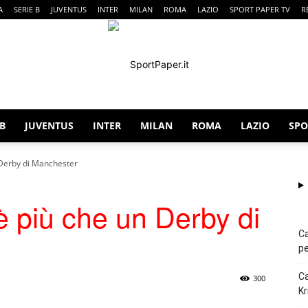
A
SERIE B
JUVENTUS
INTER
MILAN
ROMA
LAZIO
SPORT PAPER TV
R
 B
JUVENTUS
INTER
MILAN
ROMA
LAZIO
SPO
SportPaper
 Derby di Manchester
 più che un Derby di
Ca
pe
Ca
300
Kr