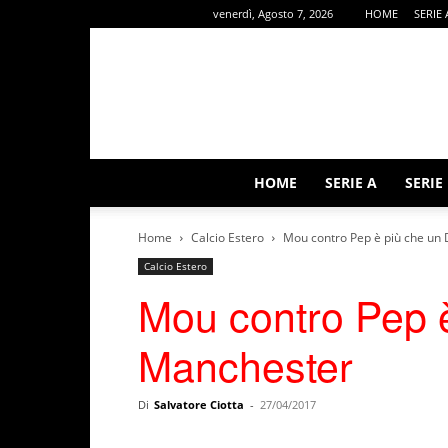
venerdì, Agosto 7, 2026
HOME
SERIE 
HOME
SERIE A
SERIE
Home
Calcio Estero
Mou contro Pep è più che un
Calcio Estero
Mou contro Pep è
Manchester
Di
Salvatore Ciotta
-
27/04/2017