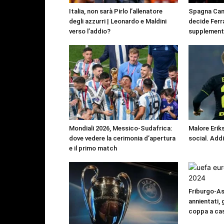
Italia, non sarà Pirlo l’allenatore
Spagna Cam
degli azzurri | Leonardo e Maldini
decide Ferr
verso l’addio?
supplement
Mondiali 2026, Messico-Sudafrica:
Malore Eriks
dove vedere la cerimonia d’apertura
social. Add
e il primo match
Friburgo-Ast
annientati, 
coppa a ca