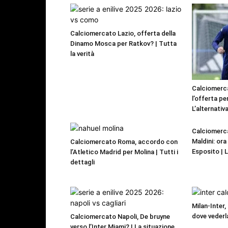
Calciomercato Lazio, offerta della
Dinamo Mosca per Ratkov? | Tutta
la verità
Calciomerca
l’offerta pe
L’alternativa
Calciomerca
Maldini: or
Calciomercato Roma, accordo con
Esposito | 
l’Atletico Madrid per Molina | Tutti i
dettagli
Milan-Inter,
dove vederl
Calciomercato Napoli, De bruyne
verso l’Inter Miami? | La situazione