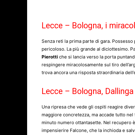
Lecce – Bologna, i miracol
Senza reti la prima parte di gara. Possesso p
pericoloso. La più grande al diciottesimo. P
Pierotti
che si lancia verso la porta puntan
respingere miracolosamente sul tiro dell’arge
trova ancora una risposta straordinaria dell
Lecce – Bologna, Dallinga 
Una ripresa che vede gli ospiti reagire div
maggiore concretezza, ma accade tutto nel f
minuto numero ottantasette. Nel recupero è s
impensierire Falcone, che la inchioda e salva 