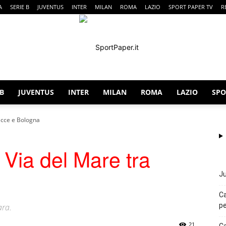
A
SERIE B
JUVENTUS
INTER
MILAN
ROMA
LAZIO
SPORT PAPER TV
R
 B
JUVENTUS
INTER
MILAN
ROMA
LAZIO
SPO
SportPaper
Lecce e Bologna
 Via del Mare tra
Ju
Ca
pe
ara.
21