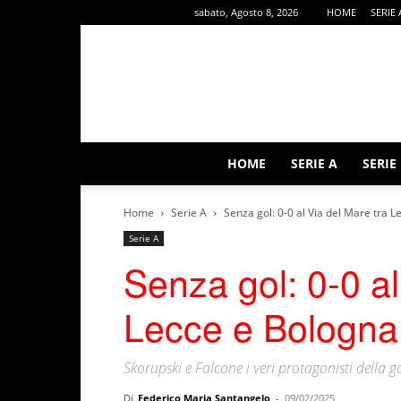
sabato, Agosto 8, 2026
HOME
SERIE 
HOME
SERIE A
SERIE
Home
Serie A
Senza gol: 0-0 al Via del Mare tra 
Serie A
Senza gol: 0-0 al
Lecce e Bologna
Skorupski e Falcone i veri protagonisti della g
Di
Federico Maria Santangelo
-
09/02/2025