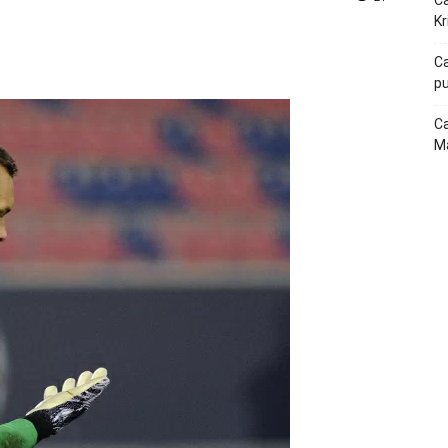
Ca
Kr
p
Telegram
Ca
pu
Ca
Ma