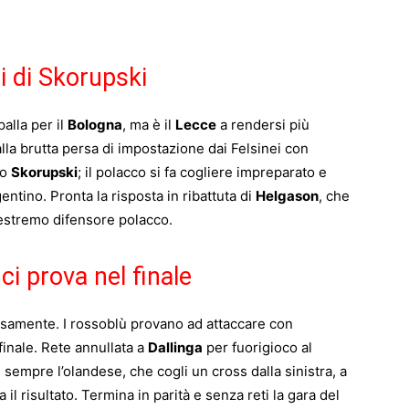
i di Skorupski
alla per il
Bologna
, ma è il
Lecce
a rendersi più
alla brutta persa di impostazione dai Felsinei con
do
Skorupski
; il polacco si fa cogliere impreparato e
ntino. Pronta la risposta in ribattuta di
Helgason
, che
’estremo difensore polacco.
ci prova nel finale
ersamente. I rossoblù provano ad attaccare con
inale. Rete annullata a
Dallinga
per fuorigioco al
empre l’olandese, che cogli un cross dalla sinistra, a
il risultato. Termina in parità e senza reti la gara del