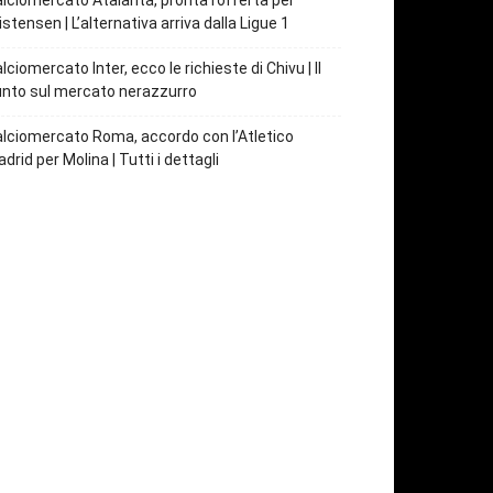
lciomercato Atalanta, pronta l’offerta per
istensen | L’alternativa arriva dalla Ligue 1
lciomercato Inter, ecco le richieste di Chivu | Il
nto sul mercato nerazzurro
lciomercato Roma, accordo con l’Atletico
drid per Molina | Tutti i dettagli