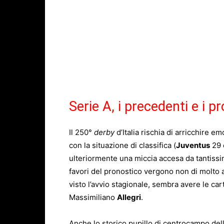
Serie A, i precedenti e i p
Il 250°
derby
d’Italia rischia di arricchire 
con la situazione di classifica (
Juventus
29
ulteriormente una miccia accesa da tantissim
favori del pronostico vergono non di molto 
visto l’avvio stagionale, sembra avere le car
Massimiliano
Allegri
.
Anche lo storico pupillo di centrocampo del