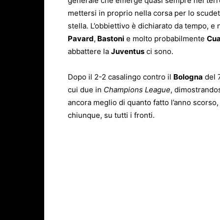
generale che emerge quasi sempre nel terre
mettersi in proprio nella corsa per lo scud
stella. L’obbiettivo è dichiarato da tempo,
Pavard
,
Bastoni
e molto probabilmente
Cu
abbattere la
Juventus
ci sono.
Dopo il 2-2 casalingo contro il
Bologna
del 7
cui due in
Champions League
, dimostrandos
ancora meglio di quanto fatto l’anno scorso,
chiunque, su tutti i fronti.