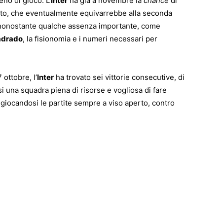
no di gioco. L’
Inter
ha già a novembre la
chance
di
etto, che eventualmente equivarrebbe alla seconda
 e nonostante qualche assenza importante, come
adrado
, la fisionomia e i numeri necessari per
 ottobre, l’
Inter
ha trovato sei vittorie consecutive, di
i una squadra piena di risorse e vogliosa di fare
 giocandosi le partite sempre a viso aperto, contro