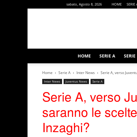
sabato, Agosto 8, 2026
HOME
SERIE 
HOME
SERIE A
SERIE
Home
Serie A
Inter News
Serie A, verso Juventu
Inter News
Juventus News
Serie A
Serie A, verso Ju
saranno le scelte
Inzaghi?