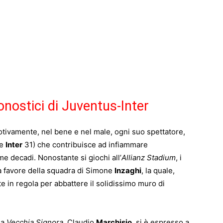
ronostici di Juventus-Inter
emotivamente, nel bene e nel male, ogni suo spettatore,
 e
Inter
31) che contribuisce ad infiammare
e decadi. Nonostante si giochi all’
Allianz Stadium
, i
a favore della squadra di Simone
Inzaghi
, la quale,
te in regola per abbattere il solidissimo muro di
la
Vecchia Signora
, Claudio
Marchisio
, si è espresso a