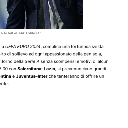
TO DI SALVATORE FORNELLI )
a
a
UEFA EURO 2024
, complice una fortunosa svista
piro di sollievo ad ogni appassionato della penisola,
ritorno della
Serie A
senza scompensi emotivi di alcun
15:00 con
Salernitana
–
Lazio
, si preannunciano grandi
entina
e
Juventus
–
Inter
che tenteranno di offrire un
ente.