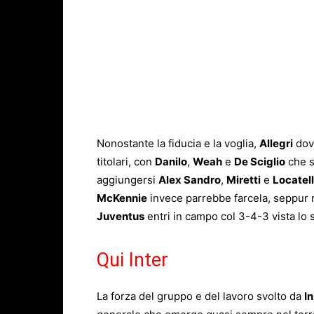
Nonostante la fiducia e la voglia,
Allegri
dovr
titolari, con
Danilo
,
Weah
e
De Sciglio
che s
aggiungersi
Alex Sandro
,
Miretti
e
Locatell
McKennie
invece parrebbe farcela, seppur n
Juventus
entri in campo col 3-4-3 vista lo 
Qui Inter
La forza del gruppo e del lavoro svolto da
I