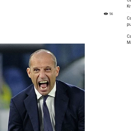
Ca
Kr
56
Ca
pu
p
Telegram
Ca
Ma