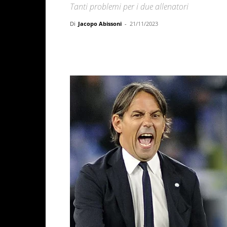
Tanti problemi per i due allenatori
Di
Jacopo Abissoni
-
21/11/2023
Facebook
X
WhatsAp