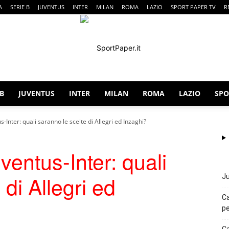
A
SERIE B
JUVENTUS
INTER
MILAN
ROMA
LAZIO
SPORT PAPER TV
R
 B
JUVENTUS
INTER
MILAN
ROMA
LAZIO
SPO
SportPaper
s-Inter: quali saranno le scelte di Allegri ed Inzaghi?
ventus-Inter: quali
 di Allegri ed
Ju
Ca
pe