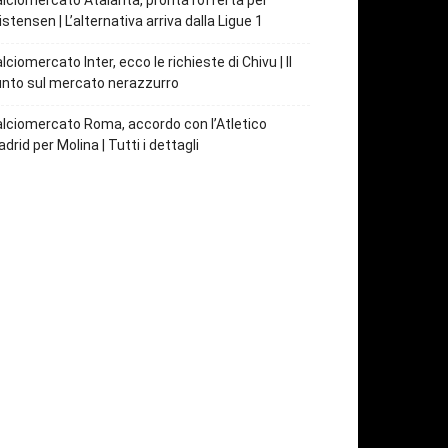
lciomercato Atalanta, pronta l’offerta per
istensen | L’alternativa arriva dalla Ligue 1
lciomercato Inter, ecco le richieste di Chivu | Il
nto sul mercato nerazzurro
lciomercato Roma, accordo con l’Atletico
drid per Molina | Tutti i dettagli