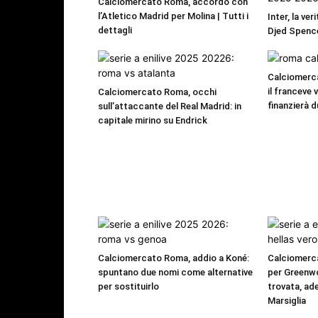
Calciomercato Roma, accordo con
l’Atletico Madrid per Molina | Tutti i
Inter, la ver
dettagli
Djed Spence
Calciomerca
il franceve 
Calciomercato Roma, occhi
finanzierà d
sull’attaccante del Real Madrid: in
capitale mirino su Endrick
Calciomercato Roma, addio a Koné:
Calciomerc
spuntano due nomi come alternative
per Greenwo
per sostituirlo
trovata, ade
Marsiglia