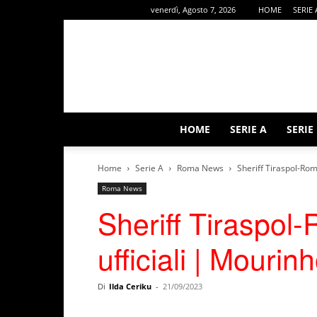
venerdì, Agosto 7, 2026
HOME
SERIE 
HOME
SERIE A
SERIE
Home
Serie A
Roma News
Sheriff Tiraspol-Rom
Roma News
Sheriff Tiraspol-
ufficiali | Mouri
Di
Ilda Ceriku
-
21/09/2023