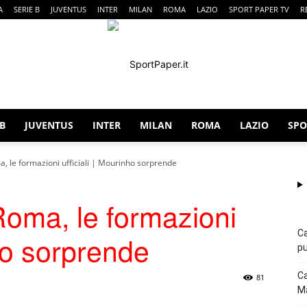
A
SERIE B
JUVENTUS
INTER
MILAN
ROMA
LAZIO
SPORT PAPER TV
R
 B
JUVENTUS
INTER
MILAN
ROMA
LAZIO
SPO
SportPaper
a, le formazioni ufficiali | Mourinho sorprende
Roma, le formazioni
Ca
nho sorprende
pu
Ca
81
Ma