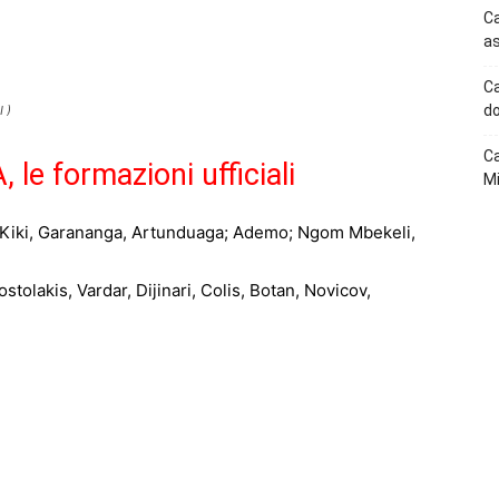
p
Telegram
Ca
as
Ca
do
 )
Ca
e formazioni ufficiali
Mi
 Kiki, Garananga, Artunduaga; Ademo; Ngom Mbekeli,
stolakis, Vardar, Dijinari, Colis, Botan, Novicov,