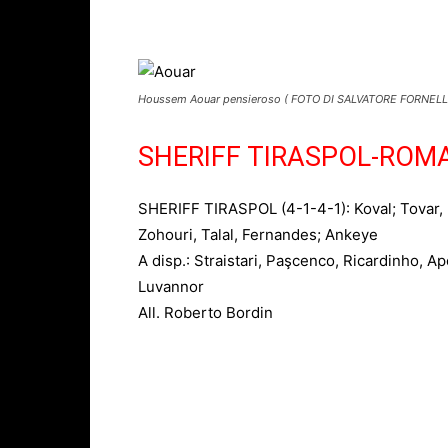
Facebook
X
WhatsAp
Houssem Aouar pensieroso ( FOTO DI SALVATORE FORNELLI
SHERIFF TIRASPOL-ROMA, l
SHERIFF TIRASPOL (4-1-4-1): Koval; Tovar,
Zohouri, Talal, Fernandes; Ankeye
A disp.: Straistari, Paşcenco, Ricardinho, Apo
Luvannor
All. Roberto Bordin