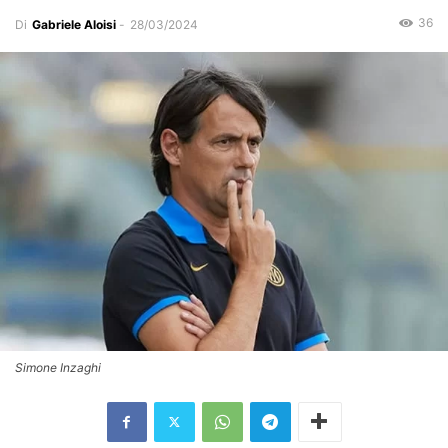
36
Di
Gabriele Aloisi
-
28/03/2024
Simone Inzaghi