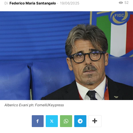
52
Di
Federico Maria Santangelo
-
19/06/2025
Alberico Evani ph: Fornelli/Keypress