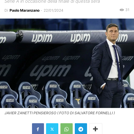
Serie A in occasione della finale di questa sera
31
Di
Paolo Maranzano
-
22/01/2024
JAVIER ZANETTI PENSIEROSO ( FOTO DI SALVATORE FORNELLI )