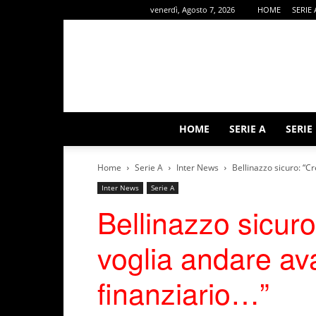
venerdì, Agosto 7, 2026
HOME
SERIE 
HOME
SERIE A
SERIE
Home
Serie A
Inter News
Bellinazzo sicuro: “C
Inter News
Serie A
Bellinazzo sicur
voglia andare ava
finanziario…”