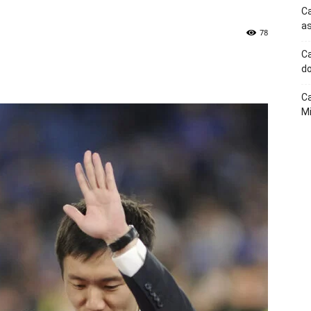
Ca
as
78
Ca
p
Telegram
do
Ca
Mi