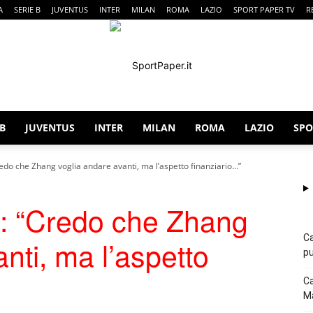
A
SERIE B
JUVENTUS
INTER
MILAN
ROMA
LAZIO
SPORT PAPER TV
R
 B
JUVENTUS
INTER
MILAN
ROMA
LAZIO
SPO
SportPaper
redo che Zhang voglia andare avanti, ma l’aspetto finanziario…”
o: “Credo che Zhang
Ca
nti, ma l’aspetto
pu
Ca
Ma