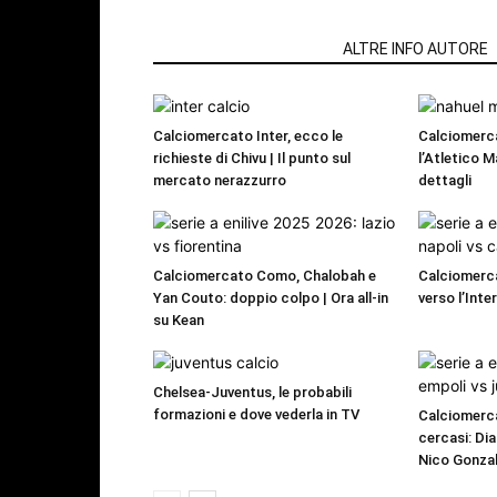
ARTICOLI CORRELATI
ALTRE INFO AUTORE
Calciomercato Inter, ecco le
Calciomerc
richieste di Chivu | Il punto sul
l’Atletico M
mercato nerazzurro
dettagli
Calciomercato Como, Chalobah e
Calciomerca
Yan Couto: doppio colpo | Ora all-in
verso l’Inte
su Kean
Chelsea-Juventus, le probabili
formazioni e dove vederla in TV
Calciomerca
cercasi: Dia
Nico Gonzal