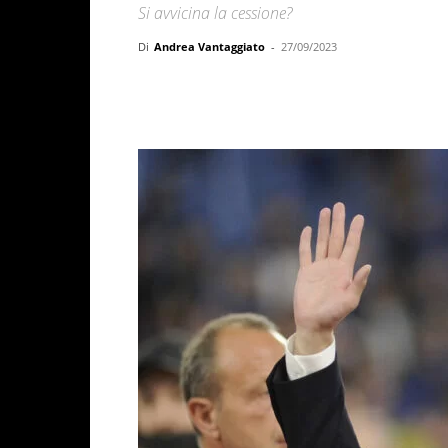
Si avvicina la cessione?
Di
Andrea Vantaggiato
-
27/09/2023
Facebook
X
WhatsAp