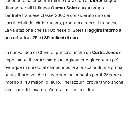
secondo è da poco nel mirino nerazzurro.
L’Inter
segue il
difensore dell’Udinese
Oumar Solet
già da tempo. Il
centrale francese classe 2000 è considerato uno dei
sacrificabili del club friulano, pronto a cedere il francese.
La valutazione che fa l’Udinese di Solet
si aggira intorno a
una cifra tra i 25 e i 30 milioni di euro.
La nuova idea di Chivu di puntare anche su
Curtis Jones
è
importante. Il centrocampista inglese può giocare un po’
ovunque in mezzo al campo e pure alle spalle di una prima
punta. Il prezzo che il Liverpool ha imposto per il
25enne
è
intorno ai 40 milioni di euro. I nerazzurri proveranno anche
a cercare di trovare un’intesa per un prestito.