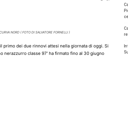
Ca
Pi
p
Telegram
ce
Ca
CURVA NORD ( FOTO DI SALVATORE FORNELLI )
re
l primo dei due rinnovi attesi nella giornata di oggi. Si
In
Su
rno nerazzurro classe 97′ ha firmato fino al 30 giugno