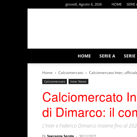
giovedì, Agosto 6, 2026
HOME
SERIE 
HOME
SERIE A
SERIE
Home
Calciomercato
Calciomercato Inter, ufficial
Calciomercato
Inter News
Calciomercato Inte
di Dimarco: il co
L'Inter e Federico Dimarco insieme fino al 20
Di
Speranza Sergio
-
30/12/2023