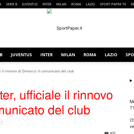
A
SERIE B
JUVENTUS
INTER
MILAN
ROMA
LAZIO
SPORT PAPER TV
R
 B
JUVENTUS
INTER
MILAN
ROMA
LAZIO
SPO
SportPaper
e il rinnovo di Dimarco: il comunicato del club
r, ufficiale il rinnovo
Mi
municato del club
T
Ch
27
ve
437