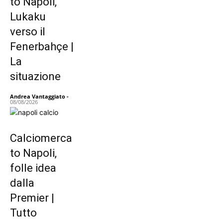
to Napoli,
Lukaku
verso il
Fenerbahçe |
La
situazione
Andrea Vantaggiato
-
08/08/2026
Calciomerca
to Napoli,
folle idea
dalla
Premier |
Tutto