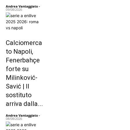
Andrea Vantaggiato
-
09/08/2026
Calciomerca
to Napoli,
Fenerbahçe
forte su
Milinković-
Savić | Il
sostituto
arriva dalla...
Andrea Vantaggiato
-
08/08/2026