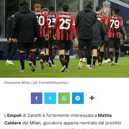
Delusione Milan ( ph: Fornelli/Keypress )
L’
Empoli
di Zanetti è fortemente interessata a
Mattia
Caldara
del
Milan
, giocatore appena rientrato dal prestito