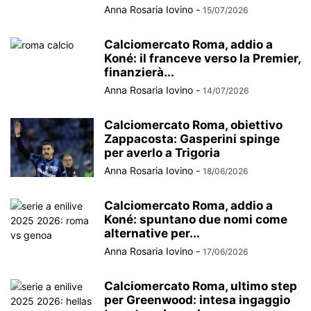
Anna Rosaria Iovino
-
15/07/2026
Calciomercato Roma, addio a
Koné: il franceve verso la Premier,
finanzierà...
Anna Rosaria Iovino
-
14/07/2026
Calciomercato Roma, obiettivo
Zappacosta: Gasperini spinge
per averlo a Trigoria
Anna Rosaria Iovino
-
18/06/2026
Calciomercato Roma, addio a
Koné: spuntano due nomi come
alternative per...
Anna Rosaria Iovino
-
17/06/2026
Calciomercato Roma, ultimo step
per Greenwood: intesa ingaggio