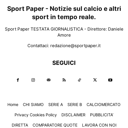
Sport Paper - Notizie sul calcio e altri
sport in tempo reale.
Sport Paper TESTATA GIORNALISTICA - Direttore: Daniele
Amore
Contattaci:
redazione@sportpaper.it
SEGUICI
Home
CHI SIAMO
SERIE A
SERIE B
CALCIOMERCATO
Privacy Cookies Policy
DISCLAIMER
PUBBLICITA’
DIRETTA
COMPARATORE QUOTE
LAVORA CON NOI