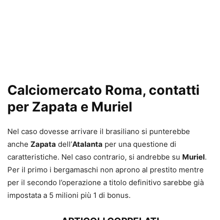
Calciomercato Roma, contatti
per Zapata e Muriel
Nel caso dovesse arrivare il brasiliano si punterebbe
anche
Zapata
dell’
Atalanta
per una questione di
caratteristiche. Nel caso contrario, si andrebbe su
Muriel
.
Per il primo i bergamaschi non aprono al prestito mentre
per il secondo l’operazione a titolo definitivo sarebbe già
impostata a 5 milioni più 1 di bonus.