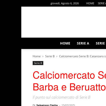
giovedì, Agosto 6, 2026
HOME
SERIE 
HOME
SERIE A
SERIE
Home
Serie B
Calciomercato Serie B: Catanzaro su
Serie B
Calciomercato Se
Barba e Beruatto,
Il punto sul calciomercato di Serie B
Di
Salvatore Ciotta
-
15/07/2025