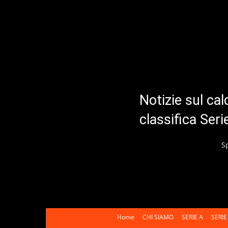
Notizie sul cal
classifica Ser
S
Home
CHI SIAMO
SERIE A
SERIE