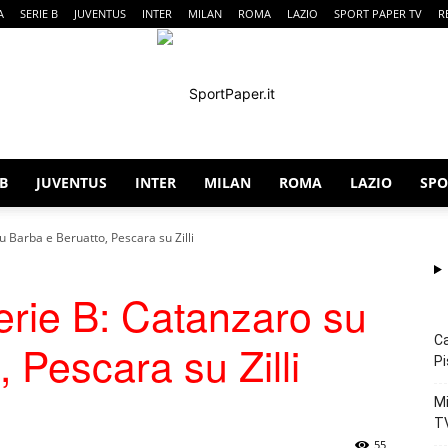
A
SERIE B
JUVENTUS
INTER
MILAN
ROMA
LAZIO
SPORT PAPER TV
R
 B
JUVENTUS
INTER
MILAN
ROMA
LAZIO
SPO
SportPaper
 Barba e Beruatto, Pescara su Zilli
rie B: Catanzaro su
Ca
 Pescara su Zilli
Pi
Mi
T
55