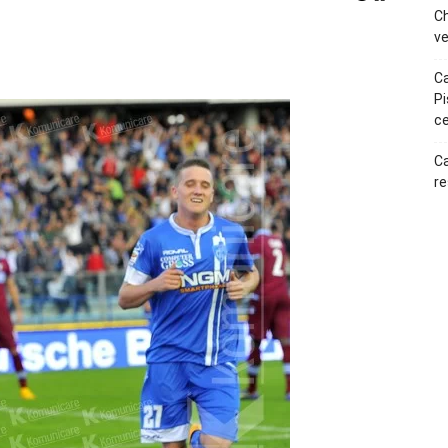
Ch
ve
p
Telegram
Ca
Pi
ce
Ca
re