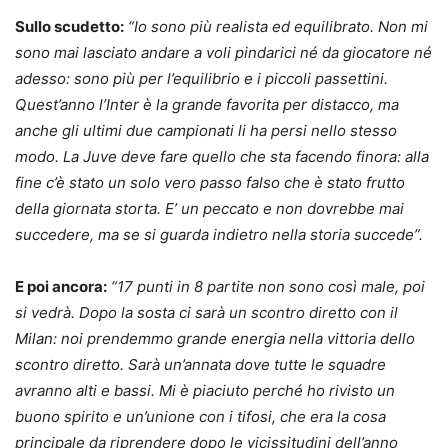
Sullo scudetto:
“Io sono più realista ed equilibrato. Non mi
sono mai lasciato andare a voli pindarici né da giocatore né
adesso: sono più per l’equilibrio e i piccoli passettini.
Quest’anno l’Inter è la grande favorita per distacco, ma
anche gli ultimi due campionati li ha persi nello stesso
modo. La Juve deve fare quello che sta facendo finora: alla
fine c’è stato un solo vero passo falso che è stato frutto
della giornata storta. E’ un peccato e non dovrebbe mai
succedere, ma se si guarda indietro nella storia succede”.
E poi ancora:
“17 punti in 8 partite non sono così male, poi
si vedrà. Dopo la sosta ci sarà un scontro diretto con il
Milan: noi prendemmo grande energia nella vittoria dello
scontro diretto. Sarà un’annata dove tutte le squadre
avranno alti e bassi. Mi è piaciuto perché ho rivisto un
buono spirito e un’unione con i tifosi, che era la cosa
principale da riprendere dopo le vicissitudini dell’anno