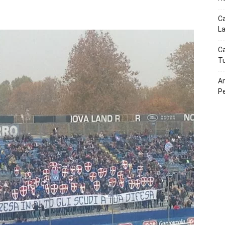
p
Telegram
Ca
La
Ca
Tu
Am
P