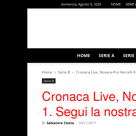
domenica, Agosto 9, 2026
HOME
SERIE 
HOME
SERIE A
SERIE
Home
Serie B
Cronaca Live, Novara-Pro Vercelli 0-
Serie B
Cronaca Live, No
1. Segui la nostra
Di
Salvatore Ciotta
-
04/11/2017