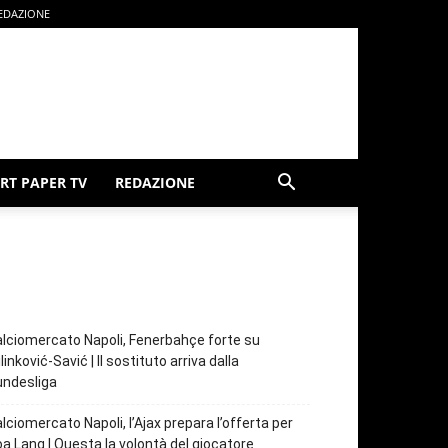
EDAZIONE
RT PAPER TV
REDAZIONE
lciomercato Napoli, Fenerbahçe forte su
linković-Savić | Il sostituto arriva dalla
undesliga
lciomercato Napoli, l’Ajax prepara l’offerta per
a Lang | Questa la volontà del giocatore