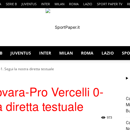
A
SERIE B
JUVENTUS
INTER
MILAN
ROMA
LAZIO
SPORT PAPER TV
R
 B
JUVENTUS
INTER
MILAN
ROMA
LAZIO
SPO
SportPaper
1. Segui la nostra diretta testuale
vara-Pro Vercelli 0-
Ca
 diretta testuale
Mi
B
973
Ca
No