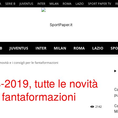
A
SERIE B
JUVENTUS
INTER
MILAN
ROMA
LAZIO
SPORT PAPER TV
R
 B
JUVENTUS
INTER
MILAN
ROMA
LAZIO
SPO
SportPaper
novità e i consigli per le fantaformazioni
2019, tutte le novità
Ca
e fantaformazioni
pu
Ca
2142
Ma