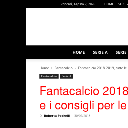
venerdì, Agosto 7, 2026
HOME
SERIE 
HOME
SERIE A
SERIE
Home
Fantacalcio
Fantacalcio 2018-2019, tutte le 
Fantacalcio
Serie A
Fantacalcio 2018-
e i consigli per l
Di
Roberta Pedrelli
-
30/07/2018