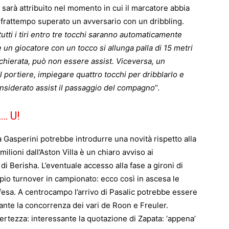
1 sarà attribuito nel momento in cui il marcatore abbia
l frattempo superato un avversario con un dribbling.
tutti i tiri entro tre tocchi saranno automaticamente
e un giocatore con un tocco si allunga palla di 15 metri
a schierata, può non essere assist. Viceversa, un
l portiere, impiegare quattro tocchi per dribblarlo e
nsiderato assist il passaggio del compagno
’’.
… U!
ta Gasperini potrebbe introdurre una novità rispetto alla
 milioni dall’Aston Villa è un chiaro avviso ai
di Berisha. L’eventuale accesso alla fase a gironi di
io turnover in campionato: ecco così in ascesa le
ifesa. A centrocampo l’arrivo di Pasalic potrebbe essere
tante la concorrenza dei vari de Roon e Freuler.
rtezza: interessante la quotazione di Zapata: ‘appena’