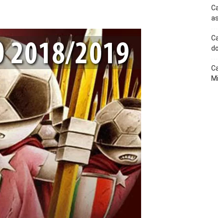
p
Telegram
Ca
as
Ca
do
Ca
Mi