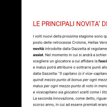
LE PRINCIPALI NOVITA’ 
I volti nuovi della prossima stagione sono q
posto delle retrocesse Crotone, Hellas Ve
novità
introdotte dalla Gazzetta al regolam
assist
. Nel momento in cui si andrà a schier
scegliere un giocatore a cui affidare la
fasc
e malus potrà attribuire o sottrarre punti a
dalla Gazzetta: ‘
’I
l capitano (o il vice-capita
quindi mezzo punto di bonus per ogni mezzo 
malus per ogni mezzo punto di voto in meno 
e vicecapitano sia giocatori scelti come i tito
La seconda innovazione, come detto, riguar
scorso anno, in cui ad essere premiati era