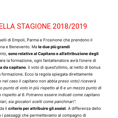
DELLA STAGIONE 2018/2019
uelli di Empoli, Parma e Frosinone che prendono il
rona e Benevento. Ma
le due più grandi
ento,
sono relative al Capitano e all’attribuzione degli
are la formazione, ogni fantallenatore avrà l’onere di
ia da capitano
. il voto di quest’ultimo, al netto di bonus
lla formazione. Ecco la regola spiegata direttamente
no nel caso il capitano non abbia preso voto) riceverà
punto di voto in più rispetto al 6 e un mezzo punto di
rispetto al 6. Potranno essere indicati come capitano
lari, sia giocatori scelti come panchinari’’.
da il
criterio per attribuire gli assist
. A differenza dello
no i passaggi che permettevamo al compagno di