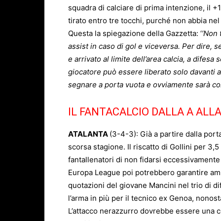
squadra di calciare di prima intenzione, il +
tirato entro tre tocchi, purché non abbia ne
Questa la spiegazione della Gazzetta: ‘
’Non 
assist in caso di gol e viceversa. Per dire, s
e arrivato al limite dell’area calcia, a difes
giocatore può essere liberato solo davanti a
segnare a porta vuota e ovviamente sarà co
IL FANTACALCIO DALLA A ALLA
ATALANTA
(3-4-3): Già a partire dalla por
scorsa stagione. Il riscatto di Gollini per 3,5
fantallenatori di non fidarsi eccessivamente 
Europa League poi potrebbero garantire amp
quotazioni del giovane Mancini nel trio di d
l’arma in più per il tecnico ex Genoa, nonos
L’attacco nerazzurro dovrebbe essere una ce