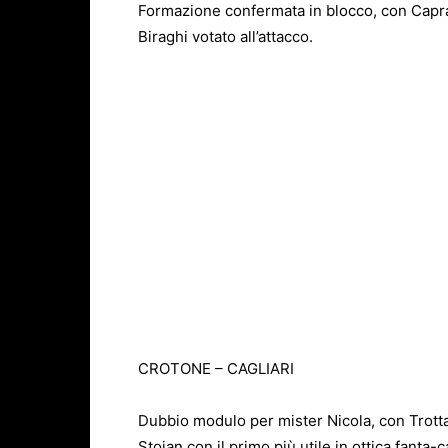
Formazione confermata in blocco, con Caprari
Biraghi votato all’attacco.
CROTONE – CAGLIARI
Dubbio modulo per mister Nicola, con Trotta 
Stoian con il primo più utile in ottica fant