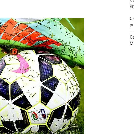
Ca
p
Telegram
Kr
Ca
pu
Ca
Ma