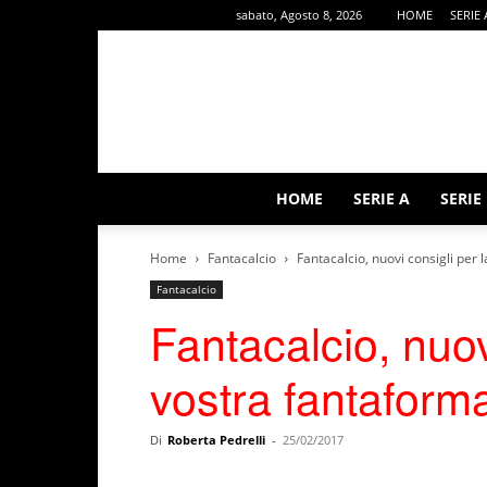
sabato, Agosto 8, 2026
HOME
SERIE 
HOME
SERIE A
SERIE
Home
Fantacalcio
Fantacalcio, nuovi consigli per
Fantacalcio
Fantacalcio, nuov
vostra fantaform
Di
Roberta Pedrelli
-
25/02/2017