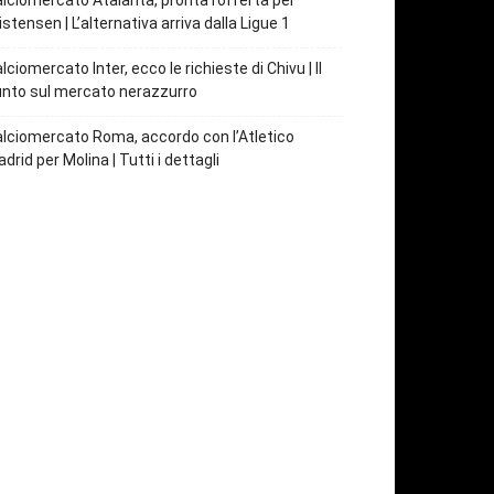
lciomercato Atalanta, pronta l’offerta per
istensen | L’alternativa arriva dalla Ligue 1
lciomercato Inter, ecco le richieste di Chivu | Il
nto sul mercato nerazzurro
lciomercato Roma, accordo con l’Atletico
drid per Molina | Tutti i dettagli