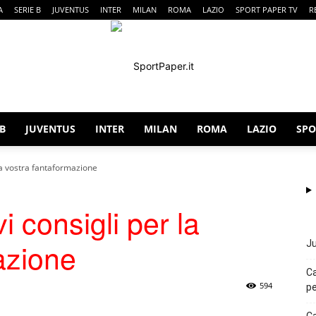
A
SERIE B
JUVENTUS
INTER
MILAN
ROMA
LAZIO
SPORT PAPER TV
R
 B
JUVENTUS
INTER
MILAN
ROMA
LAZIO
SPO
SportPaper
 la vostra fantaformazione
i consigli per la
azione
Ju
Ca
594
pe