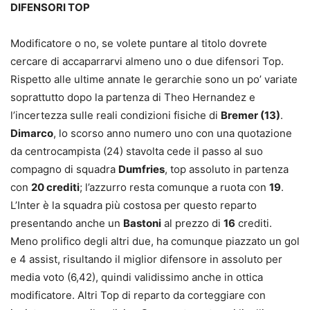
DIFENSORI TOP
Modificatore o no, se volete puntare al titolo dovrete
cercare di accaparrarvi almeno uno o due difensori Top.
Rispetto alle ultime annate le gerarchie sono un po’ variate
soprattutto dopo la partenza di Theo Hernandez e
l’incertezza sulle reali condizioni fisiche di
Bremer (13)
.
Dimarco
, lo scorso anno numero uno con una quotazione
da centrocampista (24) stavolta cede il passo al suo
compagno di squadra
Dumfries
, top assoluto in partenza
con
20 crediti
; l’azzurro resta comunque a ruota con
19
.
L’Inter è la squadra più costosa per questo reparto
presentando anche un
Bastoni
al prezzo di
16
crediti.
Meno prolifico degli altri due, ha comunque piazzato un gol
e 4 assist, risultando il miglior difensore in assoluto per
media voto (6,42), quindi validissimo anche in ottica
modificatore. Altri Top di reparto da corteggiare con