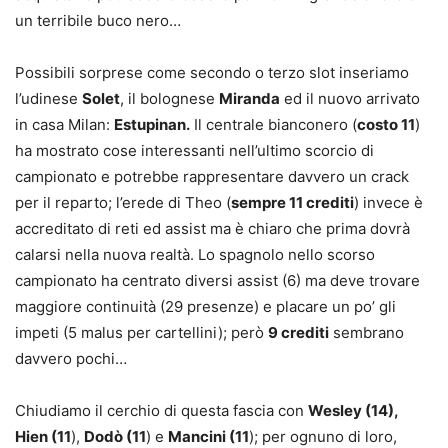
un terribile buco nero…
Possibili sorprese come secondo o terzo slot inseriamo
l’udinese
Solet
, il bolognese
Miranda
ed il nuovo arrivato
in casa Milan:
Estupinan.
Il centrale bianconero (
costo 11
)
ha mostrato cose interessanti nell’ultimo scorcio di
campionato e potrebbe rappresentare davvero un crack
per il reparto; l’erede di Theo (
sempre 11 crediti
) invece è
accreditato di reti ed assist ma è chiaro che prima dovrà
calarsi nella nuova realtà. Lo spagnolo nello scorso
campionato ha centrato diversi assist (6) ma deve trovare
maggiore continuità (29 presenze) e placare un po’ gli
impeti (5 malus per cartellini); però
9 crediti
sembrano
davvero pochi…
Chiudiamo il cerchio di questa fascia con
Wesley (14),
Hien (11
),
Dodò (11
) e
Mancini (11
); per ognuno di loro,