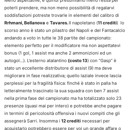
Meno aspettative, e quindi presumiamo meno ressa per
poterli prendere, ma non meno possibilità di regalarvi
soddisfazioni potreste trovarle in elementi del calibro di
Rrhmani, Bellanova
e
Tavares.
Il napoletano (
11 crediti
) lo
scorso anno è stato un pilastro del Napoli e del Fantacalcio
andando a voto in tutte le 38 partite del campionato:
elemento perfetto per il modificatore ma non aspettatevi
bonus (1 gol, 1 assist ma anche 2 ammonizioni ed un
autogol…). L’esterno atalantino
(costo 13
) con “Gasp” è
stato un eccellente distributore di assist (9) ma deve
migliorare in fase realizzativa; quello laziale invece lascia
perplessi per la fragilità fisica: finché è stato in palla ha
letteralmente trascinato la sua squadra con ben 7 assist
nella prima fase del campionato ma ha totalizzato solo 23
presenze (quasi mai per intero) e potrebbe anche pagare
in termini di pericolosità offensiva i nuovi compiti che gli
assegnerà Sarri. Insomma i
12 crediti
necessari per
acquistarlo potrebbero essere per voi un grande affare o