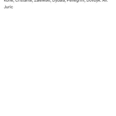
Kone, Cristante, Zalewski; Dybala, Pellegrini; Dovbyk. All.
Juric