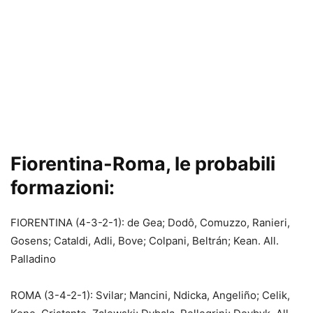
Fiorentina-Roma, le probabili
formazioni:
FIORENTINA (4-3-2-1): de Gea; Dodô, Comuzzo, Ranieri,
Gosens; Cataldi, Adli, Bove; Colpani, Beltrán; Kean. All.
Palladino
ROMA (3-4-2-1): Svilar; Mancini, Ndicka, Angeliño; Celik,