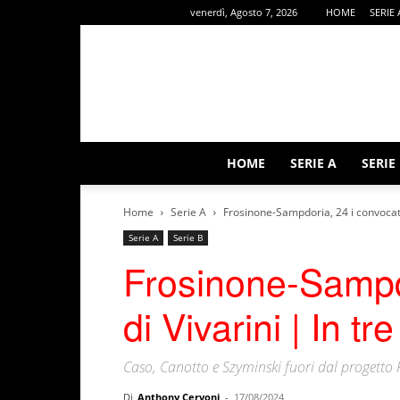
venerdì, Agosto 7, 2026
HOME
SERIE 
HOME
SERIE A
SERIE
Home
Serie A
Frosinone-Sampdoria, 24 i convocati d
Serie A
Serie B
Frosinone-Sampdo
di Vivarini | In tr
Caso, Canotto e Szyminski fuori dal progetto
Di
Anthony Cervoni
-
17/08/2024