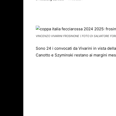
Facebook
X
WhatsAp
VINCENZO VIVARINI FROSINONE ( FOTO DI SALVATORE FORN
Sono 24 i convocati da Vivarini in vista dell
Canotto e Szyminski restano ai margini messi