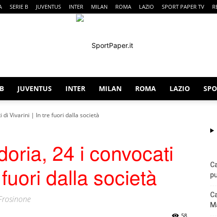
A
SERIE B
JUVENTUS
INTER
MILAN
ROMA
LAZIO
SPORT PAPER TV
R
 B
JUVENTUS
INTER
MILAN
ROMA
LAZIO
SPO
SportPaper
i Vivarini | In tre fuori dalla società
ria, 24 i convocati
Ca
e fuori dalla società
pu
Ca
 Frosinone
Ma
58