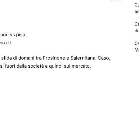
Ca
as
p
Telegram
Ca
do
ELLI )
Ca
Mi
a sfida di domani tra Frosinone e Salernitana. Caso,
 fuori dalla società e quindi sul mercato.