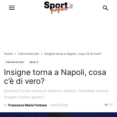
Home
Calciomercato
Insigne torna a Napoli, cosa c’è di vero?
Calciomercato
Serie A
Insigne torna a Napoli, cosa
c’è di vero?
Antonio Conte cerca un esterno sinistro. Potrebbe essere
Insigne l'uomo giusto?
57
Di
Francesco Mario Fontana
-
02/07/2025