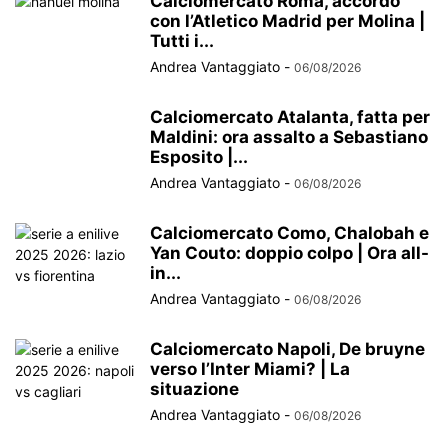
Calciomercato Roma, accordo
con l’Atletico Madrid per Molina |
Tutti i...
Andrea Vantaggiato
-
06/08/2026
Calciomercato Atalanta, fatta per
Maldini: ora assalto a Sebastiano
Esposito |...
Andrea Vantaggiato
-
06/08/2026
Calciomercato Como, Chalobah e
Yan Couto: doppio colpo | Ora all-
in...
Andrea Vantaggiato
-
06/08/2026
Calciomercato Napoli, De bruyne
verso l’Inter Miami? | La
situazione
Andrea Vantaggiato
-
06/08/2026