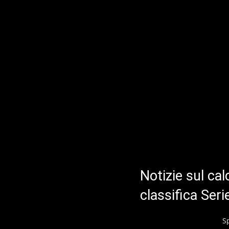
Notizie sul cal
classifica Ser
S