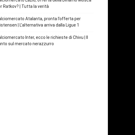
lciomercato Lazio, offerta della Dinamo Mosca
r Ratkov? | Tutta la verità
lciomercato Atalanta, pronta l’offerta per
istensen | L’alternativa arriva dalla Ligue 1
lciomercato Inter, ecco le richieste di Chivu | Il
nto sul mercato nerazzurro