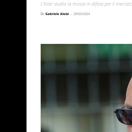
L'Inter studia la mossa in difesa per il mercato
Di
Gabriele Aloisi
-
29/03/2024
Facebook
X
WhatsAp