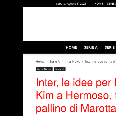
sabato, Agosto 8, 2026
HOME
SERIE 
HOME
SERIE A
SERIE
Home
Serie A
Inter News
Inter, le idee per la 
Inter News
Serie A
Inter, le idee per
Kim a Hermoso, f
pallino di Marott