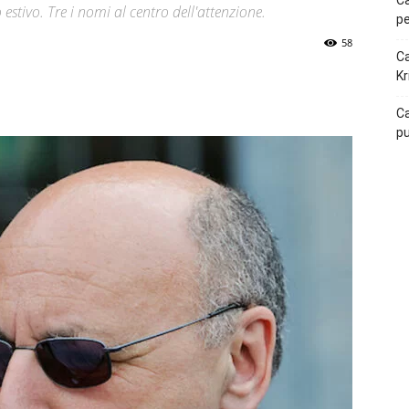
Ca
 estivo. Tre i nomi al centro dell'attenzione.
pe
58
Ca
Kr
p
Telegram
Ca
pu