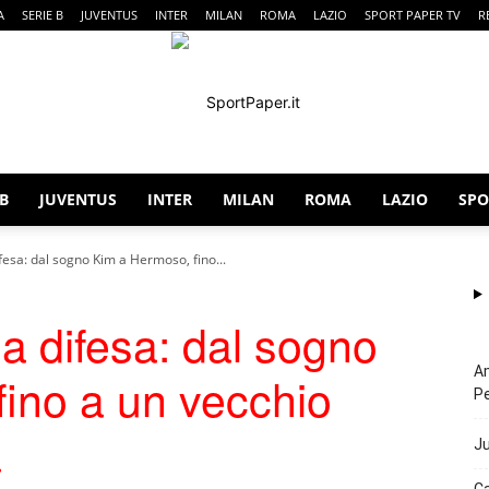
A
SERIE B
JUVENTUS
INTER
MILAN
ROMA
LAZIO
SPORT PAPER TV
R
 B
JUVENTUS
INTER
MILAN
ROMA
LAZIO
SPO
SportPaper
difesa: dal sogno Kim a Hermoso, fino...
 la difesa: dal sogno
Am
ino a un vecchio
P
a
Ju