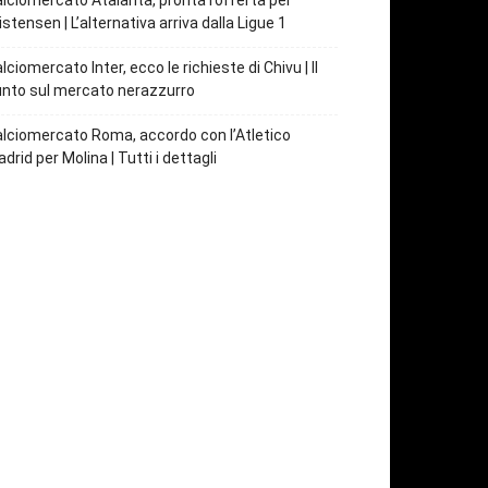
lciomercato Atalanta, pronta l’offerta per
istensen | L’alternativa arriva dalla Ligue 1
lciomercato Inter, ecco le richieste di Chivu | Il
nto sul mercato nerazzurro
lciomercato Roma, accordo con l’Atletico
drid per Molina | Tutti i dettagli