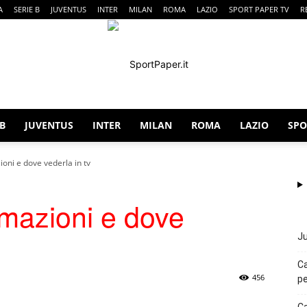
A
SERIE B
JUVENTUS
INTER
MILAN
ROMA
LAZIO
SPORT PAPER TV
R
 B
JUVENTUS
INTER
MILAN
ROMA
LAZIO
SPO
SportPaper
ioni e dove vederla in tv
ormazioni e dove
Ju
Ca
456
pe