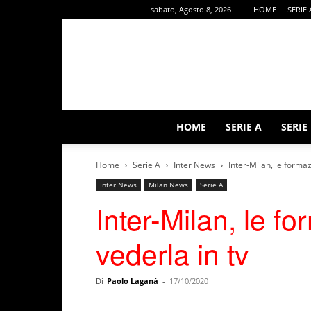
sabato, Agosto 8, 2026
HOME
SERIE 
HOME
SERIE A
SERIE
Home
Serie A
Inter News
Inter-Milan, le formaz
Inter News
Milan News
Serie A
Inter-Milan, le f
vederla in tv
Di
Paolo Laganà
-
17/10/2020