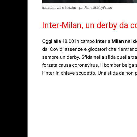
Ibrahimovic e Lukaku - ph Fornelli/KeyPress
Inter-Milan, un derby da c
Oggi alle 18.00 in campo
Inter
e
Milan
nel
d
dal Covid, assenze e giocatori che rientran
sempre un derby. Sfida nella sfida quella tr
forzata causa coronavirus, il bomber belga s
l’Inter in chiave scudetto. Una sfida da non p