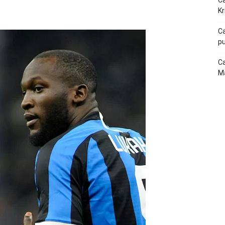
Ca
p
Telegram
Kr
Ca
pu
Ca
Ma