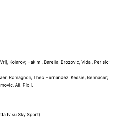
ij, Kolarov; Hakimi, Barella, Brozovic, Vidal, Perisic;
jaer, Romagnoli, Theo Hernandez; Kessie, Bennacer;
ovic. All. Pioli.
retta tv su Sky Sport)