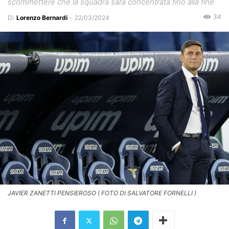
scommettere che la squadra sarà concentrata fino alla fine
34
Di
Lorenzo Bernardi
-
22/03/2024
JAVIER ZANETTI PENSIEROSO ( FOTO DI SALVATORE FORNELLI )