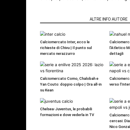
ARTICOLI CORRELATI
ALTRE INFO AUTORE
Calciomercato Inter, ecco le
Calciomerc
richieste di Chivu | Il punto sul
l’Atletico M
mercato nerazzurro
dettagli
Calciomercato Como, Chalobah e
Calciomerca
Yan Couto: doppio colpo | Ora all-in
verso l’Inte
su Kean
Chelsea-Juventus, le probabili
formazioni e dove vederla in TV
Calciomerca
cercasi: Dia
Nico Gonzal