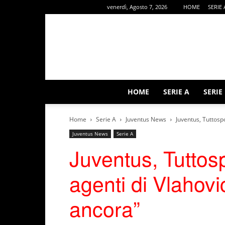
venerdì, Agosto 7, 2026
HOME
SERIE 
HOME
SERIE A
SERIE
Home
Serie A
Juventus News
Juventus, Tuttospor
Juventus News
Serie A
Juventus, Tuttospo
agenti di Vlahovi
ancora”