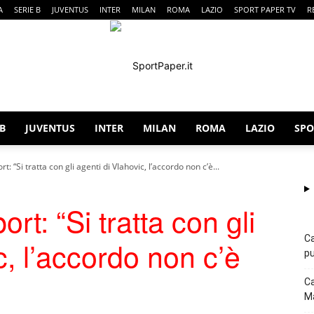
A
SERIE B
JUVENTUS
INTER
MILAN
ROMA
LAZIO
SPORT PAPER TV
R
 B
JUVENTUS
INTER
MILAN
ROMA
LAZIO
SPO
SportPaper
t: “Si tratta con gli agenti di Vlahovic, l’accordo non c’è...
rt: “Si tratta con gli
Ca
c, l’accordo non c’è
pu
Ca
Ma