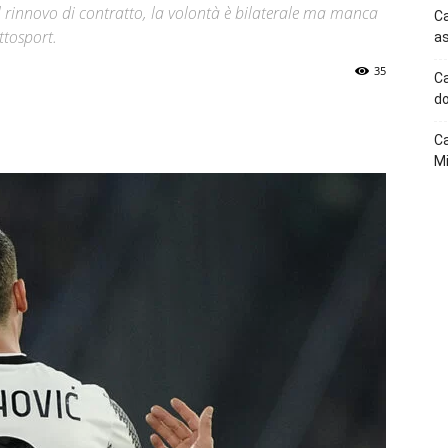
il rinnovo di contratto, la volontà è bilaterale ma manca
Ca
ttosport.
as
35
Ca
do
p
Telegram
Ca
Mi