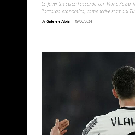
La Juventus cerca l'accordo con Vlahovic per 
l'accordo economico, come scrive stamani Tu
Di
Gabriele Aloisi
-
09/02/2024
Facebook
X
WhatsAp