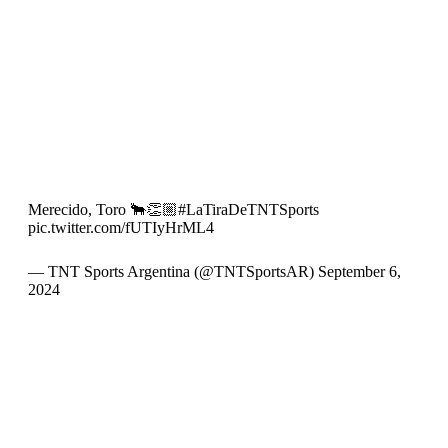
Merecido, Toro 🐂👏🏼
#LaTiraDeTNTSports
pic.twitter.com/fUTIyHrML4
— TNT Sports Argentina (@TNTSportsAR)
September 6,
2024