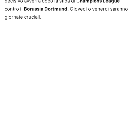
decisivo avverrà dopo la sfida di C
hampions League
contro il
Borussia Dortmund.
Giovedi o venerdì saranno
giornate cruciali.