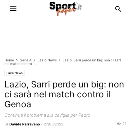
Home
Serie A
Lazio News
Lazio, Sarri perde un big: non ci sarà
nel match contro il...
Lazio News
Lazio, Sarri perde un big: non
ci sarà nel match contro il
Genoa
Continua il problema alla caviglia per Pedro
47
Di
Davide Parravano
-
27/08/2023