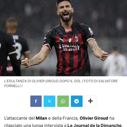
L’ESULTANZA DI OLIVIER GIROUD DOPO IL GOL ( FOTO DI SALVATORE
FORNELLI )
L’attaccante del
Milan
e della Francia,
Olivier Giroud
ha
rilasciato una lunga intervista a
Le Journal de la Dimanche
.