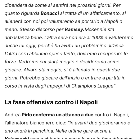
dipenderà da come si sentirà nei prossimi giorni. Per
quanto riguarda
Bonucci
si tratta di un affaticamento, si
allenerà con noi poi valuteremo se portarlo a Napoli o
meno. Stesso discorso per
Ramsey.
McKennie sta
abbastanza bene. L’altra sera non era al 100% e valuteremo
anche lui oggi, perché ha avuto un problemino all’anca.
L’altra sera abbiamo speso tanto, dovremo recuperare le
forze. Vedremo chi starà meglio e decideremo come
giocare. Alvaro sta meglio, si è allenato in questi due
giorni. Potrebbe giocare dall’inizio o entrare a partita in
corso in vista degli impegni di Champions League”
.
La fase offensiva contro il Napoli
Andrea
Pirlo conferma un attacco a due
contro il Napoli,
l’allenatore bianconero dice:
“In avanti due giocheranno e
uno andrà in panchina. Nelle ultime gare anche a
Kulusevski
avevo chiesto un certo lavoro in fase difensiva