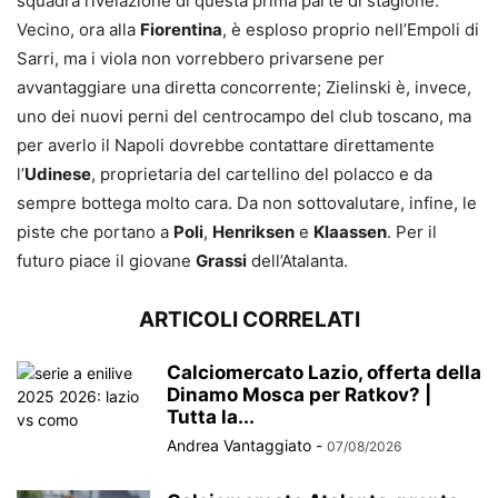
squadra rivelazione di questa prima parte di stagione.
Vecino, ora alla
Fiorentina
, è esploso proprio nell’Empoli di
Sarri, ma i viola non vorrebbero privarsene per
avvantaggiare una diretta concorrente; Zielinski è, invece,
uno dei nuovi perni del centrocampo del club toscano, ma
per averlo il Napoli dovrebbe contattare direttamente
l’
Udinese
, proprietaria del cartellino del polacco e da
sempre bottega molto cara. Da non sottovalutare, infine, le
piste che portano a
Poli
,
Henriksen
e
Klaassen
. Per il
futuro piace il giovane
Grassi
dell’Atalanta.
ARTICOLI CORRELATI
Calciomercato Lazio, offerta della
Dinamo Mosca per Ratkov? |
Tutta la...
Andrea Vantaggiato
-
07/08/2026