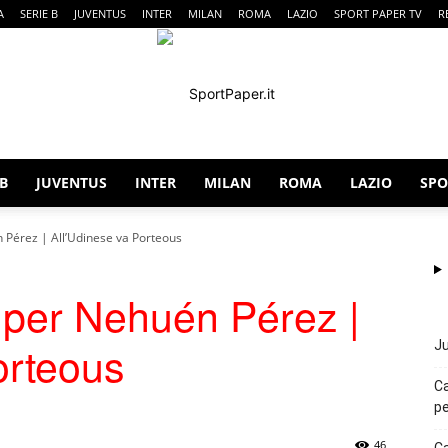
A
SERIE B
JUVENTUS
INTER
MILAN
ROMA
LAZIO
SPORT PAPER TV
R
 B
JUVENTUS
INTER
MILAN
ROMA
LAZIO
SPO
SportPaper
n Pérez | All’Udinese va Porteous
e per Nehuén Pérez |
orteous
Ju
Ca
pe
46