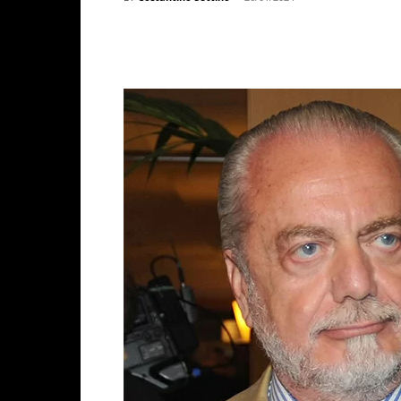
Facebook
X
WhatsAp