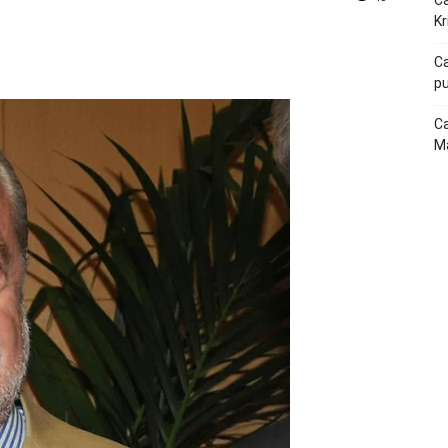
Ca
Kr
p
Telegram
Ca
pu
Ca
Ma