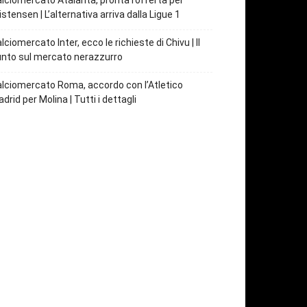
lciomercato Atalanta, pronta l’offerta per
istensen | L’alternativa arriva dalla Ligue 1
lciomercato Inter, ecco le richieste di Chivu | Il
nto sul mercato nerazzurro
lciomercato Roma, accordo con l’Atletico
drid per Molina | Tutti i dettagli