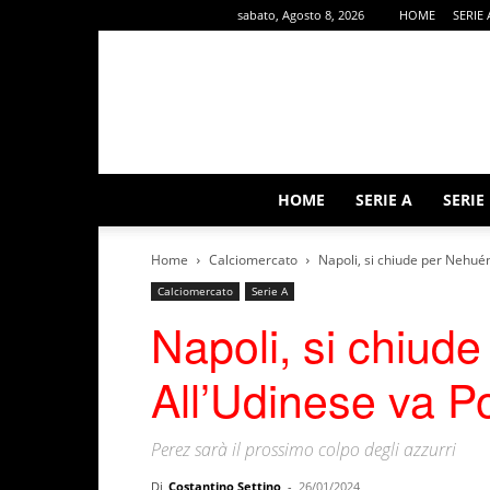
sabato, Agosto 8, 2026
HOME
SERIE 
HOME
SERIE A
SERIE
Home
Calciomercato
Napoli, si chiude per Nehué
Calciomercato
Serie A
Napoli, si chiud
All’Udinese va P
Perez sarà il prossimo colpo degli azzurri
Di
Costantino Settino
-
26/01/2024