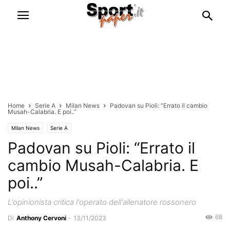
Home
Serie A
Milan News
Padovan su Pioli: “Errato il cambio
Musah-Calabria. E poi..”
Milan News
Serie A
Padovan su Pioli: “Errato il
cambio Musah-Calabria. E
poi..”
L'opinionista critica l'operato dell'allenatore rossonero
68
Di
Anthony Cervoni
-
13/11/2023