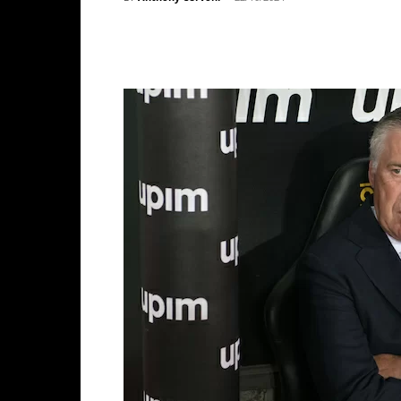
Facebook
X
WhatsAp