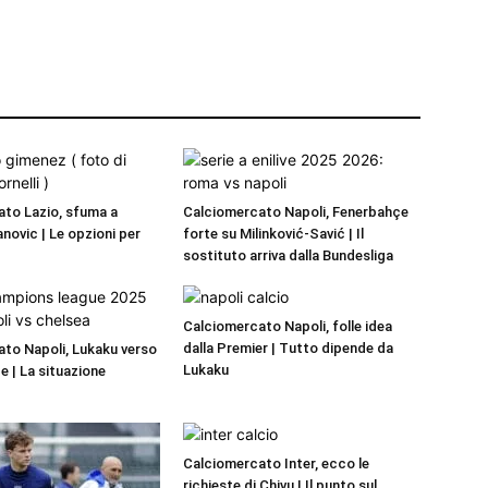
to Lazio, sfuma a
Calciomercato Napoli, Fenerbahçe
novic | Le opzioni per
forte su Milinković-Savić | Il
sostituto arriva dalla Bundesliga
Calciomercato Napoli, folle idea
dalla Premier | Tutto dipende da
to Napoli, Lukaku verso
Lukaku
e | La situazione
Calciomercato Inter, ecco le
richieste di Chivu | Il punto sul