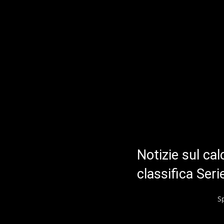
Notizie sul cal
classifica Ser
S