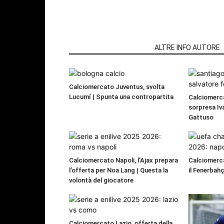
ARTICOLI CORRELATI
ALTRE INFO AUTORE
Calciomercato Juventus, svolta
Lucumí | Spunta una contropartita
Calciomerca
sorpresa Iva
Gattuso
Calciomercato Napoli, l’Ajax prepara
Calciomerca
l’offerta per Noa Lang | Questa la
il Fenerbahç
volontà del giocatore
Calciomercato Lazio, offerta della