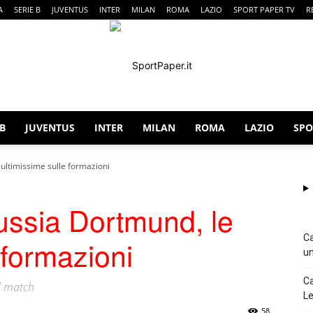
A
SERIE B
JUVENTUS
INTER
MILAN
ROMA
LAZIO
SPORT PAPER TV
R
 B
JUVENTUS
INTER
MILAN
ROMA
LAZIO
SPO
SportPaper
ultimissime sulle formazioni
ussia Dortmund, le
Ca
 formazioni
un
Ca
l match
Le
58