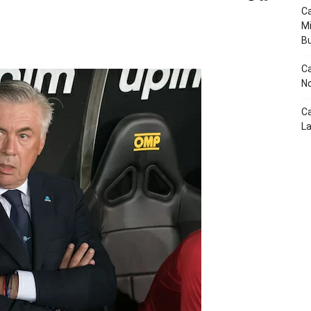
Ca
Mi
p
Telegram
B
Ca
No
Ca
La