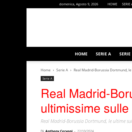
domenica, Agosto 9, 2026
HOME
SERIE 
HOME
SERIE A
SERIE
Home
Serie A
Real Madrid-Borussia Dortmund, le 
Serie A
Real Madrid-Bor
ultimissime sulle
Real Madrid-Borussia Dortmund, le ultime su
Di
Anthony Cervoni
-
22/10/2024