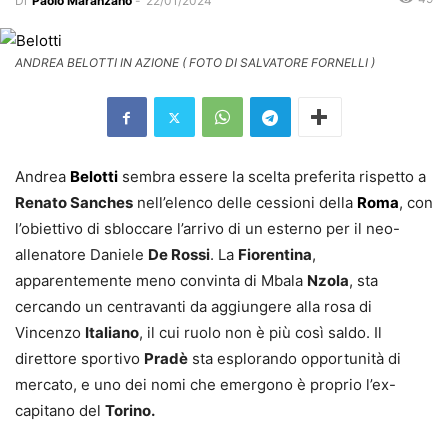
Di
Paolo Maranzano
-
22/01/2024
ANDREA BELOTTI IN AZIONE ( FOTO DI SALVATORE FORNELLI )
Andrea
Belotti
sembra essere la scelta preferita rispetto a
Renato Sanches
nell’elenco delle cessioni della
Roma
, con
l’obiettivo di sbloccare l’arrivo di un esterno per il neo-
allenatore Daniele
De Rossi
. La
Fiorentina
,
apparentemente meno convinta di Mbala
Nzola
, sta
cercando un centravanti da aggiungere alla rosa di
Vincenzo
Italiano
, il cui ruolo non è più così saldo. Il
direttore sportivo
Pradè
sta esplorando opportunità di
mercato, e uno dei nomi che emergono è proprio l’ex-
capitano del
Torino.