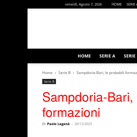
venerdì, Agosto 7, 2026
HOME
SERIE 
HOME
SERIE A
SERIE
Home
Serie B
Sampdoria-Bari, le probabili formaz
Serie B
Sampdoria-Bari, l
formazioni
Di
Paolo Laganà
-
26/12/2023