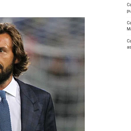
p
Telegram
Ca
pu
Ca
Ma
Ca
as