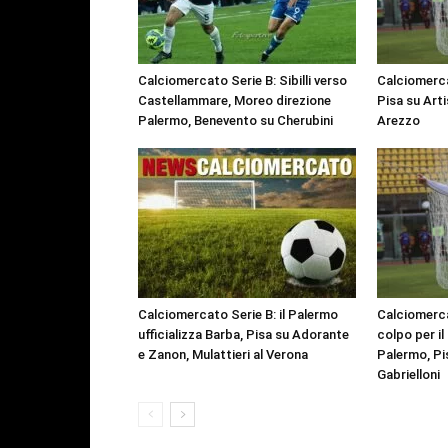
Calciomercato Serie B: Sibilli verso
Calciomerca
Castellammare, Moreo direzione
Pisa su Arti
Palermo, Benevento su Cherubini
Arezzo
Calciomercato Serie B: il Palermo
Calciomerca
ufficializza Barba, Pisa su Adorante
colpo per il
e Zanon, Mulattieri al Verona
Palermo, Pis
Gabrielloni