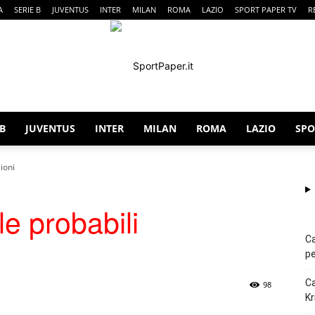
A
SERIE B
JUVENTUS
INTER
MILAN
ROMA
LAZIO
SPORT PAPER TV
R
 B
JUVENTUS
INTER
MILAN
ROMA
LAZIO
SPO
SportPaper
ioni
e probabili
Ca
pe
Ca
98
Kr