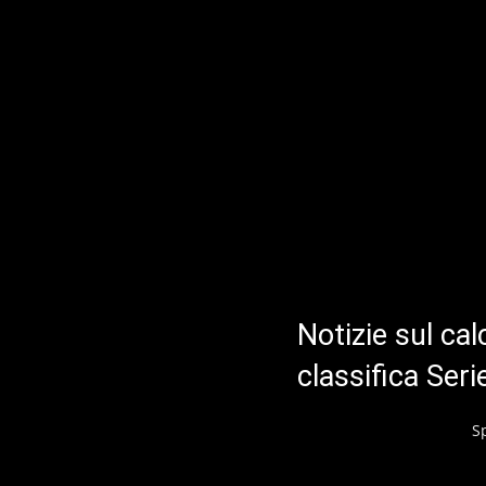
Notizie sul cal
classifica Ser
S