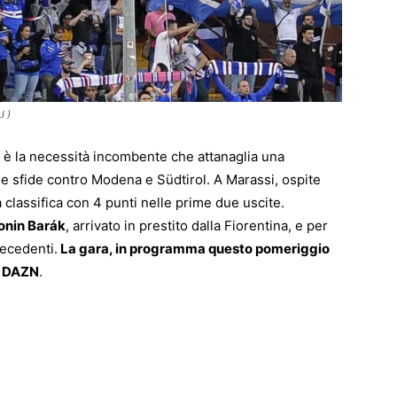
I )
e è la necessità incombente che attanaglia una
le sfide contro Modena e Südtirol. A Marassi, ospite
la classifica con 4 punti nelle prime due uscite.
onin Barák
, arrivato in prestito dalla Fiorentina, e per
recedenti.
La gara, in programma questo pomeriggio
 e DAZN
.