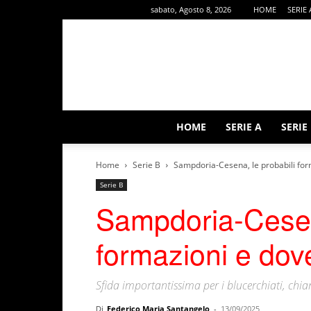
sabato, Agosto 8, 2026
HOME
SERIE 
HOME
SERIE A
SERIE
Home
Serie B
Sampdoria-Cesena, le probabili for
Serie B
Sampdoria-Cesena
formazioni e dov
Sfida importantissima per i blucerchiati, chia
Di
Federico Maria Santangelo
-
13/09/2025