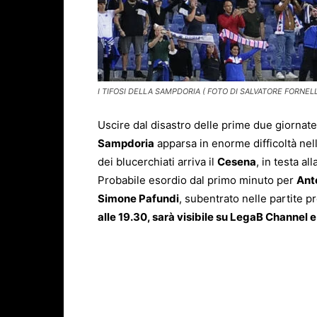
I TIFOSI DELLA SAMPDORIA ( FOTO DI SALVATORE FORNELL
Uscire dal disastro delle prime due giornat
Sampdoria
apparsa in enorme difficoltà nel
dei blucerchiati arriva il
Cesena
, in testa al
Probabile esordio dal primo minuto per
Ant
Simone Pafundi
, subentrato nelle partite p
alle 19.30, sarà visibile su LegaB Channel