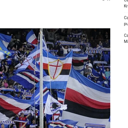
Ca
Kr
p
Telegram
Ca
pu
Ca
Ma