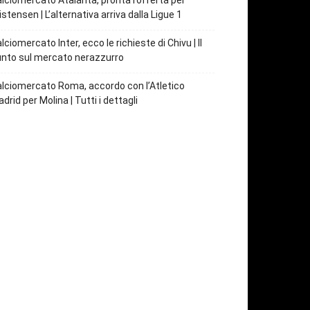
lciomercato Atalanta, pronta l’offerta per
istensen | L’alternativa arriva dalla Ligue 1
lciomercato Inter, ecco le richieste di Chivu | Il
nto sul mercato nerazzurro
lciomercato Roma, accordo con l’Atletico
drid per Molina | Tutti i dettagli