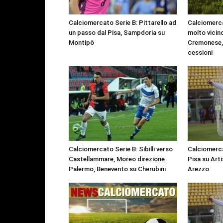
Calciomercato Serie B: Pittarello ad
Calciomerca
un passo dal Pisa, Sampdoria su
molto vicino
Montipò
Cremonese, 
cessioni
Calciomercato Serie B: Sibilli verso
Calciomerca
Castellammare, Moreo direzione
Pisa su Arti
Palermo, Benevento su Cherubini
Arezzo