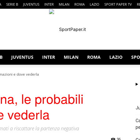
A
SERIE B
JUVENTUS
INTER
MILAN
ROMA
LAZIO
SPORT PAPER TV
R
 B
JUVENTUS
INTER
MILAN
ROMA
LAZIO
SPO
SportPaper
mazioni e dove vederla
, le probabili
e vederla
Ju
Ca
pe
mati a riscattare la partenza negativa
96