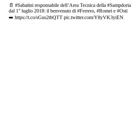
📄
#Sabatini
responsabile dell’Area Tecnica della
#Sampdoria
dal 1° luglio 2018: il benvenuto di
#Ferrero
,
#Romei
e
#Osti
➡️
https://t.co/sGus2tbQTT
pic.twitter.com/Y8yVK3yiEN