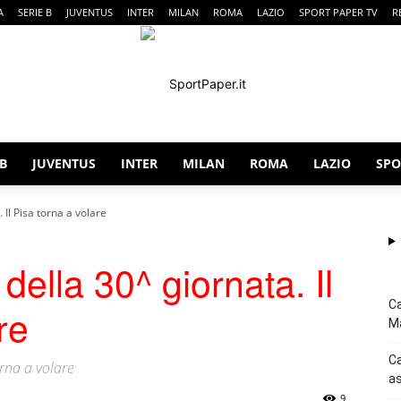
A
SERIE B
JUVENTUS
INTER
MILAN
ROMA
LAZIO
SPORT PAPER TV
R
 B
JUVENTUS
INTER
MILAN
ROMA
LAZIO
SPO
SportPaper
. Il Pisa torna a volare
i della 30^ giornata. Il
Ca
re
Ma
Ca
torna a volare
as
9