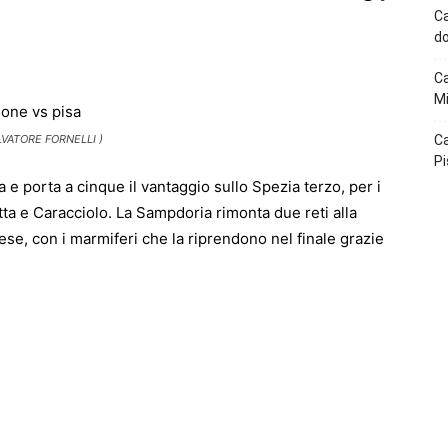
Ca
do
p
Telegram
Ca
Mi
LVATORE FORNELLI )
Ca
Pi
va e porta a cinque il vantaggio sullo Spezia terzo, per i
a e Caracciolo. La Sampdoria rimonta due reti alla
se, con i marmiferi che la riprendono nel finale grazie