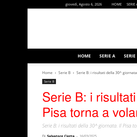
giovedì, Agosto 6, 2026
HOME
SERIE 
HOME
SERIE A
SERIE
Home
Serie B
Serie B: i risultati della 30^ giornata
Serie B
Serie B: i risultat
Pisa torna a vola
Serie B: i risultati della 30^ giornata. Il Pisa 
Di
Salvatore Ciotta
-
16/03/2025