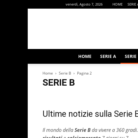
venerdì, Agosto 7, 2026
HOME
SERIE 
HOME
SERIE A
SERIE
Home
Serie B
Pagina 2
SERIE B
ALTRI SPORT
Calcio Estero
Calciomercato
Editor
Rubriche
Serie A
Serie B
Ultime notizie sulla Serie 
Il mondo della
Serie B
da vivere a 360 gradi.