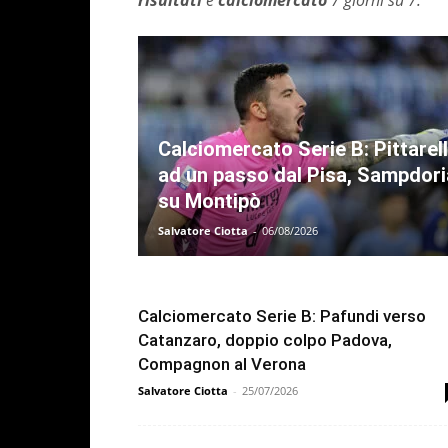
risultati
e
calciomercato
7 giorni su 7.
Calciomercato Serie B: Pittarel
ad un passo dal Pisa, Sampdori
su Montipò
Salvatore Ciotta
-
06/08/2026
Calciomercato Serie B: Pafundi verso
Catanzaro, doppio colpo Padova,
Compagnon al Verona
Salvatore Ciotta
-
25/07/2026