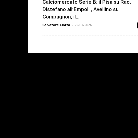
Calciomercato Serie B: il Pisa su Rao,
Distefano all’Empoli , Avellino su
Compagnon, il...
Salvatore Ciotta
-
22/07/2026