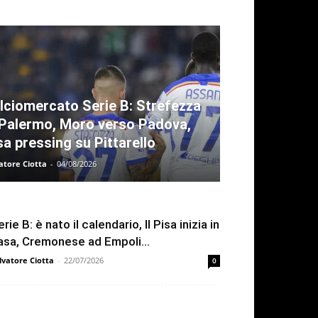
lciomercato Serie B: Strefezza
 Palermo, Moro verso Padova,
sa pressing su Pittarello
atore Ciotta
-
04/08/2026
rie B: è nato il calendario, Il Pisa inizia in
asa, Cremonese ad Empoli...
lvatore Ciotta
-
22/07/2026
0