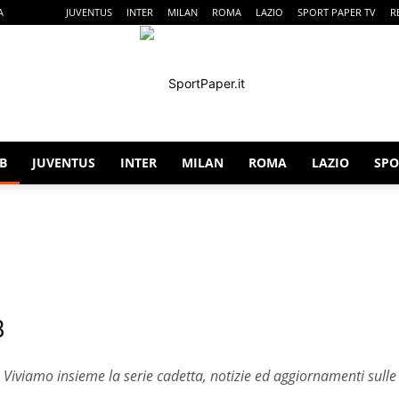
A
SERIE B
JUVENTUS
INTER
MILAN
ROMA
LAZIO
SPORT PAPER TV
R
 B
JUVENTUS
INTER
MILAN
ROMA
LAZIO
SPO
SportPaper
iale
Esclusive
Fantacalcio
Gossip & Curiosità
Italia Nazionale
B
 Viviamo insieme la serie cadetta, notizie ed aggiornamenti sulle 