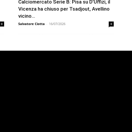
Calciomercato Serie B: Pisa su D’Uffizi, il
Vicenza ha chiuso per Tsadjout, Avellino
vicino...
Salvatore Ciotta
-
16/07/2026
0
0