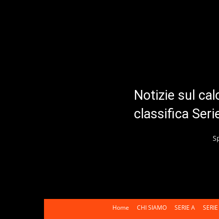
Notizie sul cal
classifica Ser
S
Home
CHI SIAMO
SERIE A
SERIE