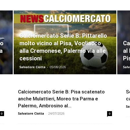
Calciomercato Serie B: Pittarello
lo
molto vicino al Pisa, Vogliacco
Ca
a
alla Cremonese, Palermo via alle
al
cessioni
Pi
Salvatore Ciotta
-
05/08/2026
Salv
Calciomercato Serie B: Pisa scatenato
Se
anche Mulattieri, Moreo tra Parma e
c
Palermo, Ambrosino al...
Sa
Salvatore Ciotta
-
24/07/2026
0
0