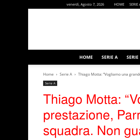
venerdì, Agosto 7, 2026
HOME
SERIE 
HOME
SERIE A
SERIE
Home
Serie A
Thiago Motta: “Vogliamo una grand
Serie A
Thiago Motta: “
prestazione, Pa
squadra. Non gu