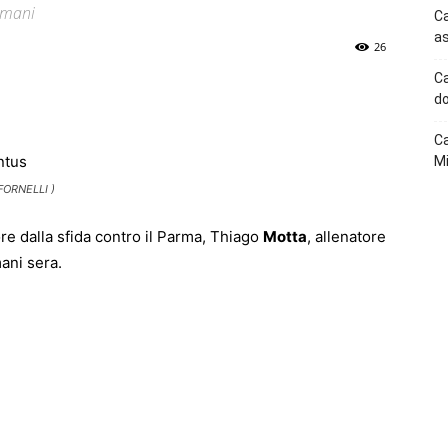
domani
Ca
as
26
Ca
p
Telegram
do
Ca
Mi
FORNELLI )
e dalla sfida contro il Parma, Thiago
Motta
, allenatore
mani sera.