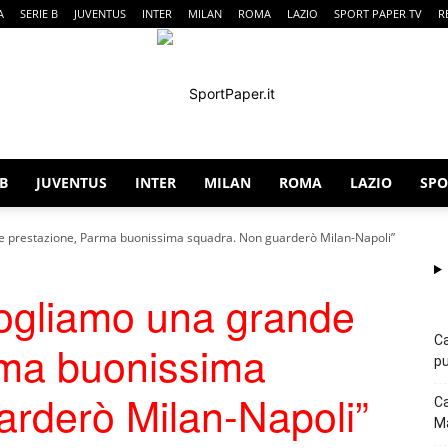
A
SERIE B
JUVENTUS
INTER
MILAN
ROMA
LAZIO
SPORT PAPER TV
R
 B
JUVENTUS
INTER
MILAN
ROMA
LAZIO
SPO
SportPaper
e prestazione, Parma buonissima squadra. Non guarderò Milan-Napoli”
Vogliamo una grande
Ca
rma buonissima
pu
arderò Milan-Napoli”
Ca
Ma