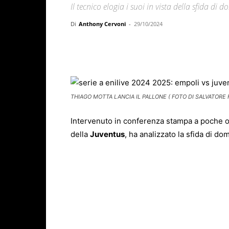
Il tecnico elogia i suoi in vista della sfida di 
Di
Anthony Cervoni
-
29/10/2024
Facebook
X
WhatsAp
THIAGO MOTTA LANCIA IL PALLONE ( FOTO DI SALVATORE 
Intervenuto in conferenza stampa a poche or
della
Juventus
, ha analizzato la sfida di do