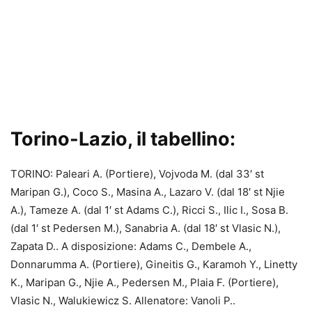
Torino-Lazio, il tabellino:
TORINO: Paleari A. (Portiere), Vojvoda M. (dal 33′ st
Maripan G.), Coco S., Masina A., Lazaro V. (dal 18′ st Njie
A.), Tameze A. (dal 1′ st Adams C.), Ricci S., Ilic I., Sosa B.
(dal 1′ st Pedersen M.), Sanabria A. (dal 18′ st Vlasic N.),
Zapata D.. A disposizione: Adams C., Dembele A.,
Donnarumma A. (Portiere), Gineitis G., Karamoh Y., Linetty
K., Maripan G., Njie A., Pedersen M., Plaia F. (Portiere),
Vlasic N., Walukiewicz S. Allenatore: Vanoli P..