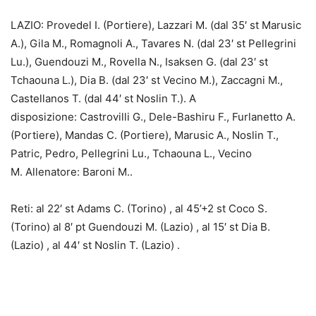
LAZIO: Provedel I. (Portiere), Lazzari M. (dal 35′ st Marusic
A.), Gila M., Romagnoli A., Tavares N. (dal 23′ st Pellegrini
Lu.), Guendouzi M., Rovella N., Isaksen G. (dal 23′ st
Tchaouna L.), Dia B. (dal 23′ st Vecino M.), Zaccagni M.,
Castellanos T. (dal 44′ st Noslin T.). A
disposizione: Castrovilli G., Dele-Bashiru F., Furlanetto A.
(Portiere), Mandas C. (Portiere), Marusic A., Noslin T.,
Patric, Pedro, Pellegrini Lu., Tchaouna L., Vecino
M. Allenatore: Baroni M..
Reti: al 22′ st Adams C. (Torino) , al 45’+2 st Coco S.
(Torino) al 8′ pt Guendouzi M. (Lazio) , al 15′ st Dia B.
(Lazio) , al 44′ st Noslin T. (Lazio) .