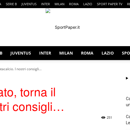
A
SERIE B
JUVENTUS
INTER
MILAN
ROMA
LAZIO
SPORT PAPER TV
R
 B
JUVENTUS
INTER
MILAN
ROMA
LAZIO
SPO
SportPaper
tacalcio. I nostri consigli…
to, torna il
Ca
tri consigli…
un
Ca
251
Le