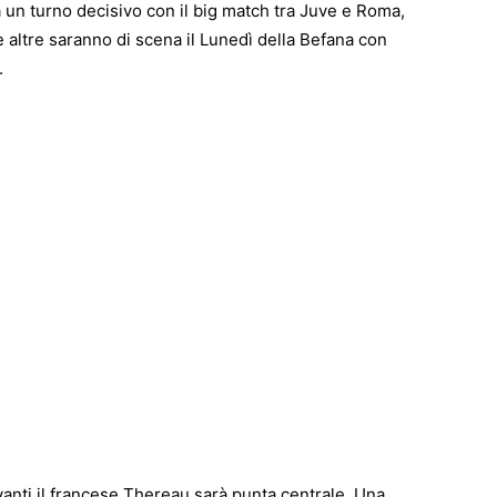
rà un turno decisivo con il big match tra Juve e Roma,
Le altre saranno di scena il Lunedì della Befana con
.
 avanti il francese Thereau sarà punta centrale. Una