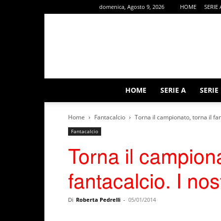
domenica, Agosto 9, 2026
HOME
SERIE 
HOME
SERIE A
SERIE
Home
Fantacalcio
Torna il campionato, torna il fan
Fantacalcio
Torna il campiona
fantacalcio. I nos
Di
Roberta Pedrelli
-
05/01/2014