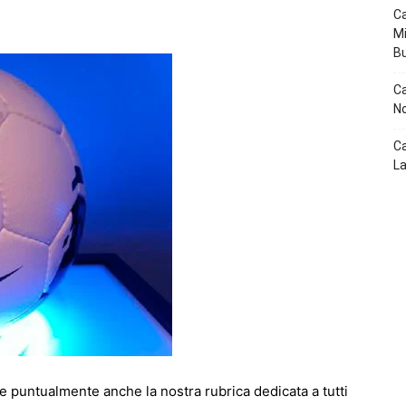
p
Telegram
Ca
Mi
B
Ca
No
Ca
La
o e puntualmente anche la nostra rubrica dedicata a tutti