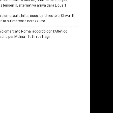
lciomercato Atalanta, pronta l’offerta per
istensen | L’alternativa arriva dalla Ligue 1
lciomercato Inter, ecco le richieste di Chivu | Il
nto sul mercato nerazzurro
lciomercato Roma, accordo con l’Atletico
drid per Molina | Tutti i dettagli