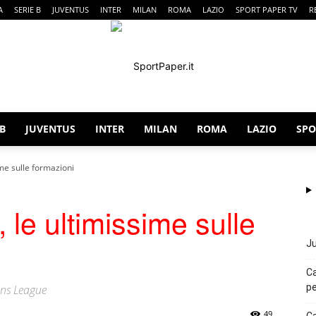
A
SERIE B
JUVENTUS
INTER
MILAN
ROMA
LAZIO
SPORT PAPER TV
R
 B
JUVENTUS
INTER
MILAN
ROMA
LAZIO
SPO
SportPaper
ime sulle formazioni
 le ultimissime sulle
Ju
Ca
pe
ions League
49