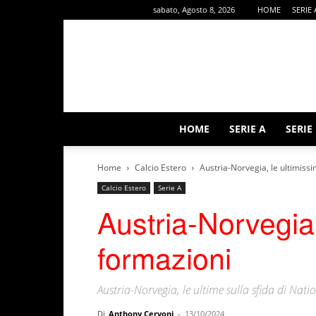
sabato, Agosto 8, 2026
HOME
SERIE 
HOME
SERIE A
SERIE
Home
Calcio Estero
Austria-Norvegia, le ultimiss
Calcio Estero
Serie A
Austria-Norvegia,
formazioni
Austria-Norvegia, le ultime sulla sfida di Nat
Di
Anthony Cervoni
-
13/10/2024