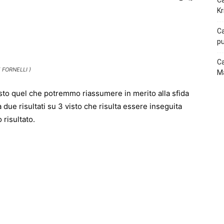
Ca
Kr
p
Telegram
Ca
pu
Ca
FORNELLI )
Ma
sto quel che potremmo riassumere in merito alla sfida
 due risultati su 3 visto che risulta essere inseguita
 risultato.